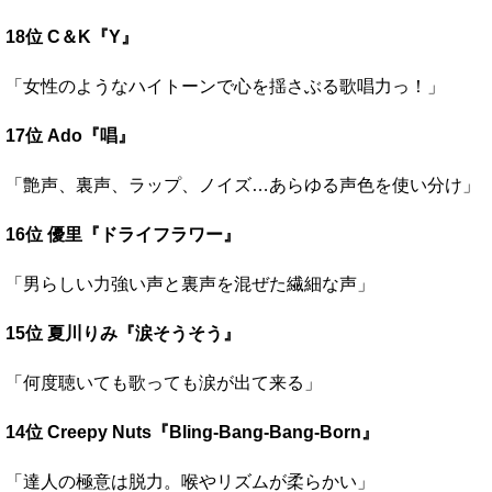
18位 C＆K『Y』
「女性のようなハイトーンで心を揺さぶる歌唱力っ！」
17位 Ado『唱』
「艶声、裏声、ラップ、ノイズ…あらゆる声色を使い分け」
16位 優里『ドライフラワー』
「男らしい力強い声と裏声を混ぜた繊細な声」
15位 夏川りみ『涙そうそう』
「何度聴いても歌っても涙が出て来る」
14位 Creepy Nuts『Bling-Bang-Bang-Born』
「達人の極意は脱力。喉やリズムが柔らかい」