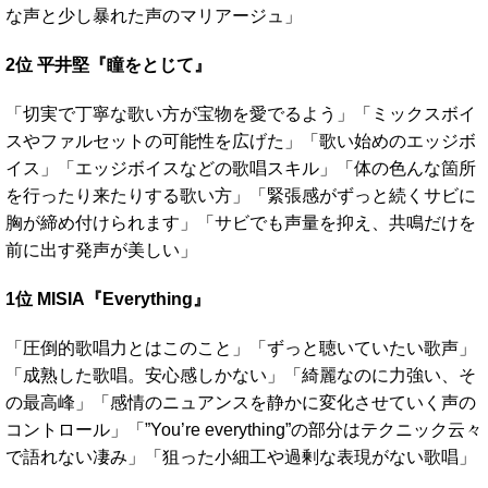
な声と少し暴れた声のマリアージュ」
2位 平井堅『瞳をとじて』
「切実で丁寧な歌い方が宝物を愛でるよう」「ミックスボイ
スやファルセットの可能性を広げた」「歌い始めのエッジボ
イス」「エッジボイスなどの歌唱スキル」「体の色んな箇所
を行ったり来たりする歌い方」「緊張感がずっと続くサビに
胸が締め付けられます」「サビでも声量を抑え、共鳴だけを
前に出す発声が美しい」
1位 MISIA『Everything』
「圧倒的歌唱力とはこのこと」「ずっと聴いていたい歌声」
「成熟した歌唱。安心感しかない」「綺麗なのに力強い、そ
の最高峰」「感情のニュアンスを静かに変化させていく声の
コントロール」「”You’re everything”の部分はテクニック云々
で語れない凄み」「狙った小細工や過剰な表現がない歌唱」