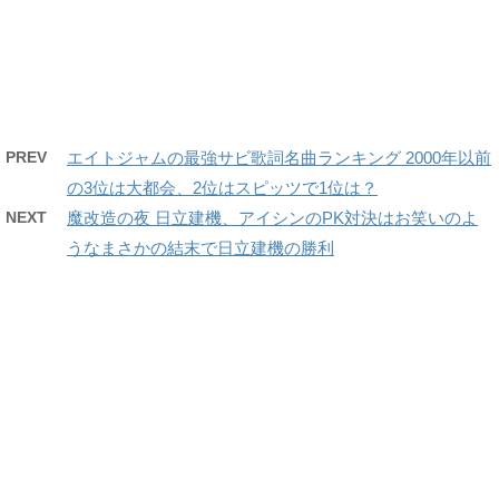
PREV
エイトジャムの最強サビ歌詞名曲ランキング 2000年以前
の3位は大都会、2位はスピッツで1位は？
NEXT
魔改造の夜 日立建機、アイシンのPK対決はお笑いのよ
うなまさかの結末で日立建機の勝利