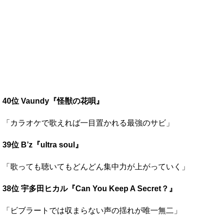
40位 Vaundy『怪獣の花唄』
「カラオケで歌えれば一目置かれる最強のサビ」
39位 B’z『ultra soul』
「歌っても聴いてもどんどん集中力が上がっていく」
38位 宇多田ヒカル『Can You Keep A Secret？』
「ビブラートでは収まらない声の揺れが唯一無二」