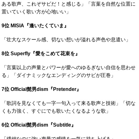
ある歌声、これぞサビだ！と感じる」「言葉を自然な位置に
置いていく歌い方が心地いい」
9位 MISIA『逢いたくていま』
「壮大なスケール感、切ない想いが溢れる声色や息遣い」
8位 Superfly『愛をこめて花束を』
「言葉以上の声量とパワーが愛へのゆるぎない自信を思わせ
る」「ダイナミックなエンディングのサビが圧巻」
7位 Official髭男dism『Pretender』
「歌詞を見なくても一字一句入って来る歌声と技術」「切な
くも力強く、すぐにでも歌いたくなるような歌」
6位 Official髭男dism『Subtitle』
「繊細なのに強い声量で感情を一気に持ち上げる」