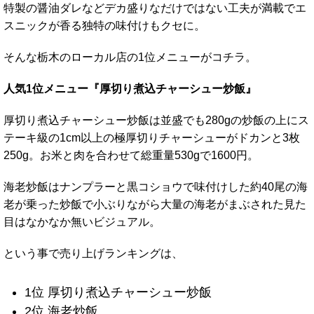
特製の醤油ダレなどデカ盛りなだけではない工夫が満載でエ
スニックが香る独特の味付けもクセに。
そんな栃木のローカル店の1位メニューがコチラ。
人気1位メニュー『厚切り煮込チャーシュー炒飯
』
厚切り煮込チャーシュー炒飯は並盛でも280gの炒飯の上にス
テーキ級の1cm以上の極厚切りチャーシューがドカンと3枚
250g。お米と肉を合わせて総重量530gで1600円。
海老炒飯はナンプラーと黒コショウで味付けした約40尾の海
老が乗った炒飯で小ぶりながら大量の海老がまぶされた見た
目はなかなか無いビジュアル。
という事で売り上げランキングは、
1位 厚切り煮込チャーシュー炒飯
2位 海老炒飯