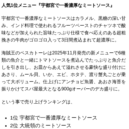
人気1位メニュー『宇都宮で一番濃厚なミートソース』
宇都宮で一番濃厚なミートソースはカラメル、黒糖の深い甘
み、インド料理で使われるフルーツペーストのチャツネで酸
味などが加えられた旨味たっぷり仕様で食べ応えのある超粗
挽きの牛肉がゴロゴロ入って3日間煮込まれて超濃厚に。
海賊王のペスカトーレは2025年11月発売の新メニューで6種
類の魚介と一緒にトマトソースを煮込んでたっぷりと魚介だ
しを引き出し、お皿からあえて溢れさせる豪快な盛り付けに
あさり、ムール貝、いか、エビ、ホタテ、渡り蟹丸ごとが乗
って大ボリューム。仕上げにアンチョビ魚醤、あおさ海苔を
振りかけてスパ屋最大となる900gオーバーのデカ盛りに。
という事で売り上げランキングは、
1位 宇都宮で一番濃厚なミートソース
2位 大統領のミートソース