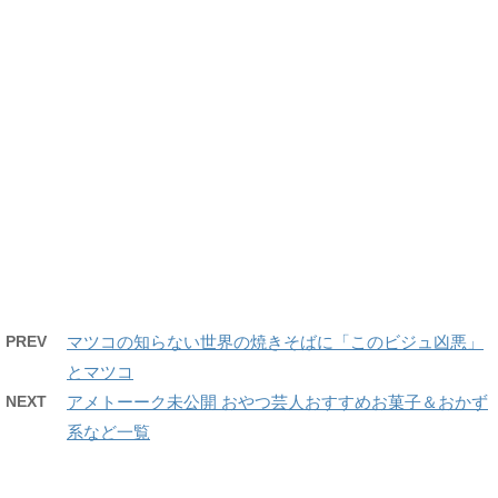
PREV
マツコの知らない世界の焼きそばに「このビジュ凶悪」
とマツコ
NEXT
アメトーーク未公開 おやつ芸人おすすめお菓子＆おかず
系など一覧