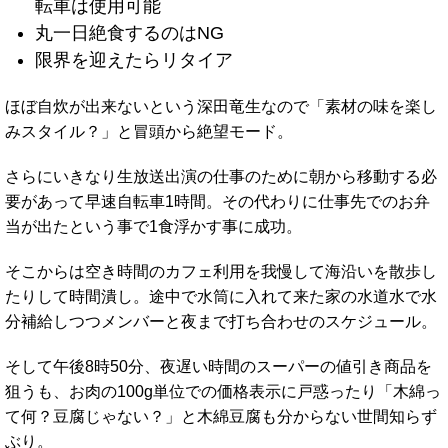
転車は使用可能
丸一日絶食するのはNG
限界を迎えたらリタイア
ほぼ自炊が出来ないという深田竜生なので「素材の味を楽し
みスタイル？」と冒頭から絶望モード。
さらにいきなり生放送出演の仕事のために朝から移動する必
要があって早速自転車1時間。その代わりに仕事先でのお弁
当が出たという事で1食浮かす事に成功。
そこからは空き時間のカフェ利用を我慢して海沿いを散歩し
たりして時間潰し。途中で水筒に入れて来た家の水道水で水
分補給しつつメンバーと夜まで打ち合わせのスケジュール。
そして午後8時50分、夜遅い時間のスーパーの値引き商品を
狙うも、お肉の100g単位での価格表示に戸惑ったり「木綿っ
て何？豆腐じゃない？」と木綿豆腐も分からない世間知らず
ぶり。