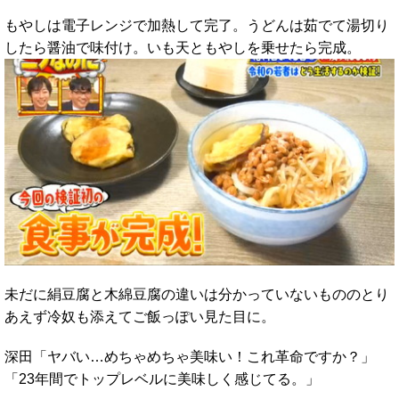
もやしは電子レンジで加熱して完了。うどんは茹でて湯切り
したら醤油で味付け。いも天ともやしを乗せたら完成。
未だに絹豆腐と木綿豆腐の違いは分かっていないもののとり
あえず冷奴も添えてご飯っぽい見た目に。
深田「ヤバい…めちゃめちゃ美味い！これ革命ですか？」
「23年間でトップレベルに美味しく感じてる。」