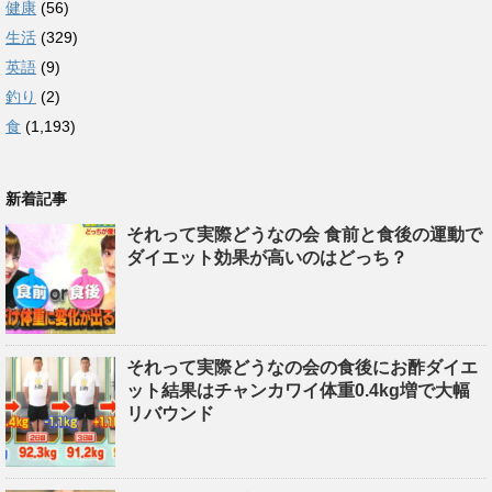
健康
(56)
生活
(329)
英語
(9)
釣り
(2)
食
(1,193)
新着記事
それって実際どうなの会 食前と食後の運動で
ダイエット効果が高いのはどっち？
それって実際どうなの会の食後にお酢ダイエ
ット結果はチャンカワイ体重0.4kg増で大幅
リバウンド