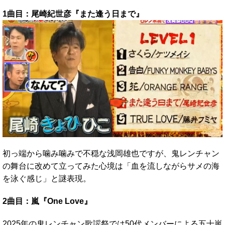
1曲目：尾崎紀世彦『また逢う日まで』
初っ端から噛み噛みで不穏な浅岡雄也ですが、鬼レンチャン
の舞台に改めて立ってみた心境は「血を流しながらサメの海
を泳ぐ感じ」と謎表現。
2曲目：嵐『One Love』
2025年の鬼レンチャン歌謡祭では50代メンバーによる五十嵐