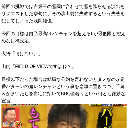
前回の挑戦では吉幾三の雪國に合わせて雪を降らせる演出を
リクエストした挙句に、その演出前に失敗するという失態を
犯してしまった浅岡雄也。
今回の目標は自己最高5レンチャンを超える6が最低限と控え
めな目標設定。
大悟「情けない。」
山内「FIELD OF VIEWですよね？」
目標以下だった場合は結構な公約を言わないとダメなのが定
番パターンの鬼レンチャンという事を念頭に置きつつ、千鳥
＆かまいたちを自宅に招いてBBQ全奢りという何とも微妙な
宣言。