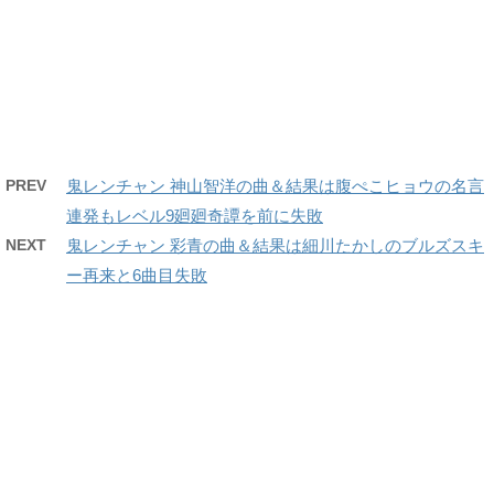
PREV
鬼レンチャン 神山智洋の曲＆結果は腹ぺこヒョウの名言
連発もレベル9廻廻奇譚を前に失敗
NEXT
鬼レンチャン 彩青の曲＆結果は細川たかしのブルズスキ
ー再来と6曲目失敗