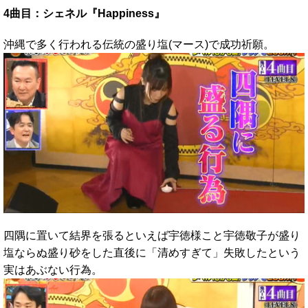
4曲目：シェネル『Happiness』
沖縄で多く行われる伝統の盛り塩(マース)で成功祈願。
四隅に置いて結界を張るといえば宇徳様こと宇徳敬子が盛り
塩ならぬ盛り砂をした直後に「清めすぎて」失敗したという
実はあぶない行為。