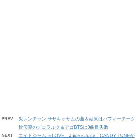
PREV
鬼レンチャン ササキオサムの曲＆結果はパフィーチーク
骨伝導のデコラルク＆アゴBTSは9曲目失敗
NEXT
エイトジャム ＝LOVE、Juice＝Juice、CANDY TUNEが