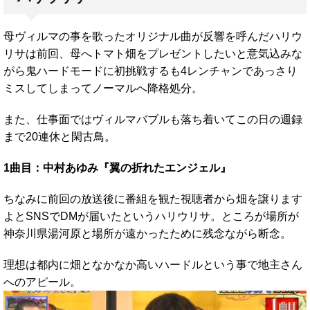
母ヴィルマの事を歌ったオリジナル曲が反響を呼んだハリウ
リサは前回、母へトマト畑をプレゼントしたいと意気込みな
がら鬼ハードモードに初挑戦するも4レンチャンであっさり
ミスしてしまってノーマルへ降格処分。
また、仕事面ではヴィルマバブルも落ち着いてこの日の週録
まで20連休と閑古鳥。
1曲目：中村あゆみ『翼の折れたエンジェル』
ちなみに前回の放送後に番組を観た視聴者から畑を譲ります
よとSNSでDMが届いたというハリウリサ。ところが場所が
神奈川県湯河原と場所が遠かったために残念ながら断念。
理想は都内に畑となかなか高いハードルという事で地主さん
へのアピール。