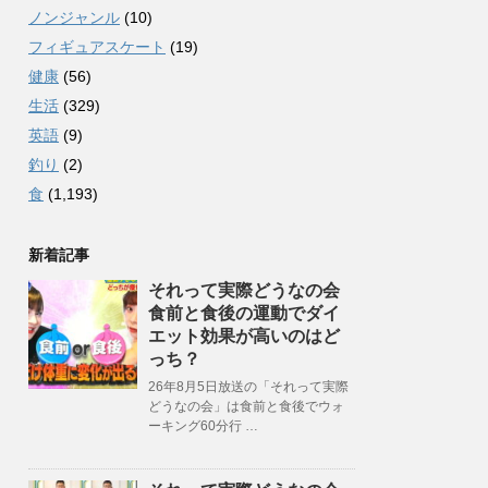
ノンジャンル
(10)
フィギュアスケート
(19)
健康
(56)
生活
(329)
英語
(9)
釣り
(2)
食
(1,193)
新着記事
それって実際どうなの会
食前と食後の運動でダイ
エット効果が高いのはど
っち？
26年8月5日放送の「それって実際
どうなの会」は食前と食後でウォ
ーキング60分行 …