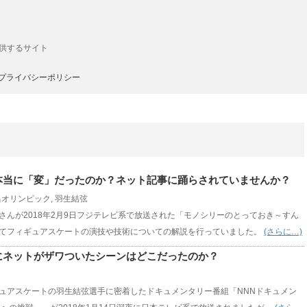
供するサイト
プライバシーポリシー
本当に「変」だったのか？ネット記事に踊らされていませんか？
昌オリンピック
,
羽生結弦
さんが2018年2月9日フジテレビ系で放送された「モノシリーのとっておき～すん
てフィギュアスケートの演技や技術についての解説を行っていました。
(さらに…)
にネットがザワついたシーンはどこだったのか？
ュアスケートの羽生結弦選手に密着したドキュメンタリー番組「NNNドキュメン