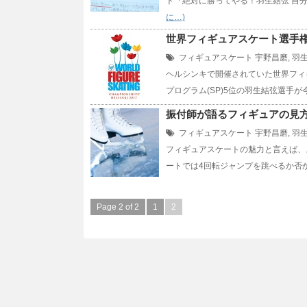
ト『絶対に勝ってやる！羽生結弦 自分
に…)
世界フィギュアスケート選手権
フィギュアスケート
宇野昌磨
,
羽
ヘルシンキで開催されていた世界フィ
プログラム(SP)5位の羽生結弦選手が
振付師が語るフィギュアの見
フィギュアスケート
宇野昌磨
,
羽
フィギュアスケートの魅力と言えば、
ートでは4回転ジャンプを跳べるか否
Page 2 of 2
1
2