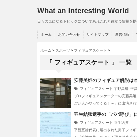
What an Interesting World
日々の気になるトピックについてあれこれと役立つ情報を提
ホーム
お問い合わせ
サイトマップ
運営情報
ホーム
>
スポーツ
>
フィギュアスケート
>
「 フィギュアスケート 」 一覧
安藤美姫のフィギュア解説は
フィギュアスケート
宇野昌磨
,
平
プロフィギュアスケーターの安藤美姫
ごい人がやってくる！～」に出演され
羽生結弦選手の「パパ呼び」
フィギュアスケート
羽生結弦
平昌五輪代表に選出された男子フィギ