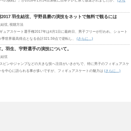
への挑戦』」が2018年1月14日深夜に日本テレビ系で放送されましたが、
(さら
2017 羽生結弦、宇野昌磨の演技をネットで無料で観るには
生結弦
,
視聴方法
ギュアスケート選手権2017年は4月1日に最終日、男子フリーが行われ、ショート
今季世界最高得点となる合計321.59点で逆転し、
(さらに…)
方。羽生、宇野選手の演技について。
生結弦
スピンやジャンプなどの大きな技へ注目がいきがちで、特に男子のフィギュアスケ
かを中心に語られる事が多いですが、フィギュアスケートの魅力は
(さらに…)