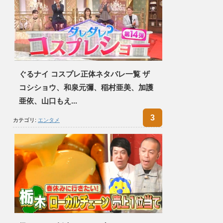
ぐるナイ コスプレ正体ネタバレ一覧 ザ
コシショウ、和泉元彌、稲村亜美、加護
亜依、山口もえ...
カテゴリ:
エンタメ