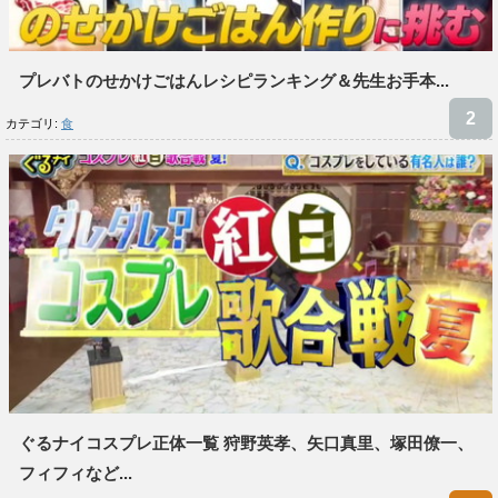
プレバトのせかけごはんレシピランキング＆先生お手本...
カテゴリ:
食
ぐるナイコスプレ正体一覧 狩野英孝、矢口真里、塚田僚一、
フィフィなど...