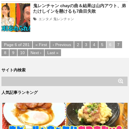
鬼レンチャン chayの曲＆結果は山内アウト、弟
たけしインを懸けるも7曲目失敗
エンタメ
鬼レンチャン
Page 6 of 281
« First
‹ Previous
2
3
4
5
6
7
8
9
10
Next ›
Last »
サイト内検索
人気記事ランキング