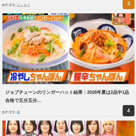
カテゴリ:
エンタメ
ジョブチューンのリンガーハット結果：2026年夏は2品中1品
合格で五分五分...
カテゴリ:
食