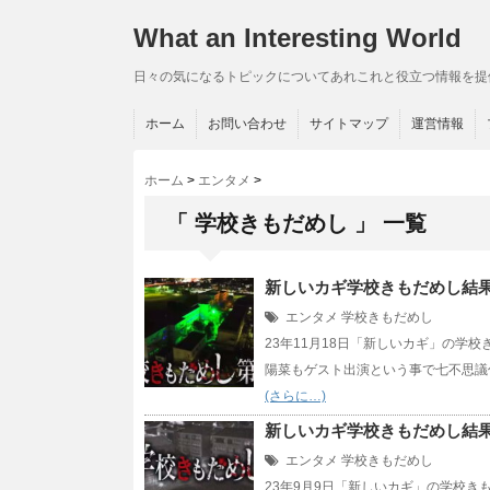
What an Interesting World
日々の気になるトピックについてあれこれと役立つ情報を提
ホーム
お問い合わせ
サイトマップ
運営情報
ホーム
>
エンタメ
>
「 学校きもだめし 」 一覧
新しいカギ学校きもだめし結果
エンタメ
学校きもだめし
23年11月18日「新しいカギ」の学
陽菜もゲスト出演という事で七不思議
(さらに…)
新しいカギ学校きもだめし結果
エンタメ
学校きもだめし
23年9月9日「新しいカギ」の学校