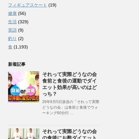
フィギュアスケート
(19)
健康
(56)
生活
(329)
英語
(9)
釣り
(2)
食
(1,193)
新着記事
それって実際どうなの会
食前と食後の運動でダイ
エット効果が高いのはど
っち？
26年8月5日放送の「それって実際
どうなの会」は食前と食後でウォ
ーキング60分行 …
それって実際どうなの会
の食後にお酢ダイエット