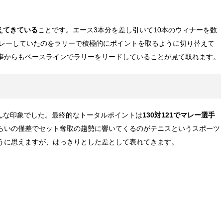
えてきている
ことです。エース3本分を差し引いて10本のウィナーを数
プレーしていたのをラリーで積極的にポイントを取るように切り替えて
る事からもベースラインでラリーをリードしていることが見て取れます。
んな印象でした。最終的なトータルポイントは
130対121でマレー選手
らいの僅差でセット奪取の趨勢に響いてくるのがテニスというスポーツ
ように思えますが、はっきりとした差として表れてきます。