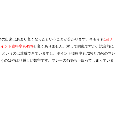
スの出来はあまり良くなったということが分かります。そもそも
1stサ
ポイント獲得率も49%
と良くありません。対して錦織ですが、試合前に
」
というのは達成できていますし、ポイント獲得率も72%と75%のマレ
いうのはやはり厳しい数字です。マレーの49%も下回ってしまっている