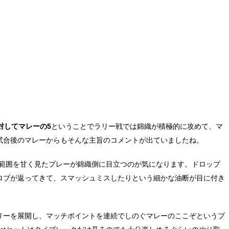
対してマレーの5
ということでラリー戦では錦織が積極的に攻めて、マ
試合後のマレーからもそんな主旨のコメントが出ていましたね。
備範囲を甘く見たプレーが錦織側に目立つのが気になります。ドロップ
ロブが返ってきて、スマッシュミスしたりという細かな油断が目に付き
リーを展開し、マッチポイントを連続でしのぐマレーのここぞというプ