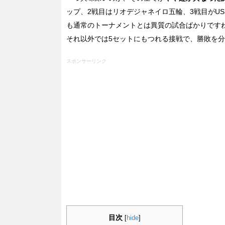
ップ、2戦目はリオデジャネイロ五輪、3戦目がUS
も通常のトーナメントとは異質の試合ばかりです
それ以外では5セットにもつれる接戦で、勝敗を
スポンサーリンク
目次
[
hide
]