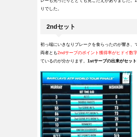
レーも光ったりととても見ごたえがありました。1
りでした。
2ndセット
初っ端にいきなりブレークを食らったのが響き、
両者とも
2ndサーブのポイント獲得率がヒドイ数
ているのが分かります。
1stサーブの出来がセッ