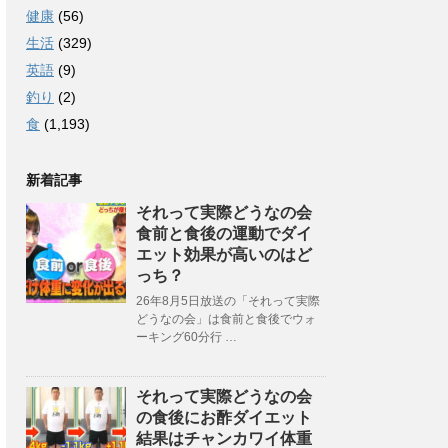
健康
(56)
生活
(329)
英語
(9)
釣り
(2)
食
(1,193)
新着記事
それって実際どうなの会
食前と食後の運動でダイ
エット効果が高いのはど
っち？
26年8月5日放送の「それって実際
どうなの会」は食前と食後でウォ
ーキング60分行 …
それって実際どうなの会
の食後にお酢ダイエット
結果はチャンカワイ体重