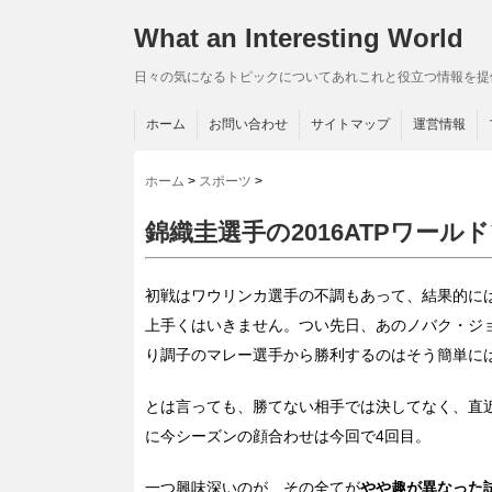
What an Interesting World
日々の気になるトピックについてあれこれと役立つ情報を提
ホーム
お問い合わせ
サイトマップ
運営情報
ホーム
>
スポーツ
>
錦織圭選手の2016ATPワー
初戦はワウリンカ選手の不調もあって、結果的に
上手くはいきません。つい先日、あのノバク
・ジ
り調子のマレー選手から勝利するのはそう簡単に
とは言っても、勝てない相手では決してなく、直近の
に今シーズンの顔合わせは今回で4回目。
一つ興味深いのが、その全てが
やや趣が異なった