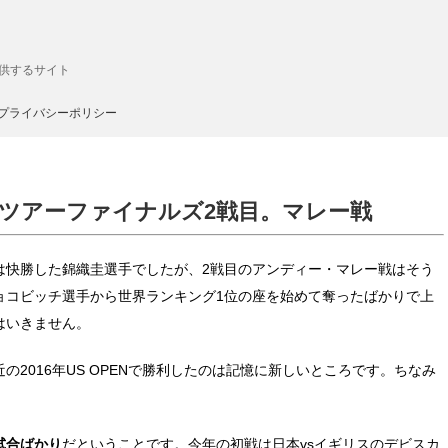
供するサイト
プライバシーポリシー
ルドツアーファイナルズ2戦目。マレー戦
は快勝した錦織圭選手でしたが、2戦目のアンディー・マレー戦はそう
ョコビッチ選手から世界ランキング1位の座を始めて奪ったばかりで上
はいきません。
2016年US OPENで勝利したのは記憶に新しいところです。ちなみ
試合ばかり
だということです。今年の初戦は日本vsイギリスのデビスカ