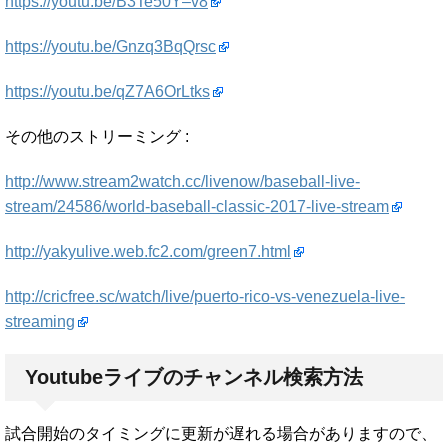
https://youtu.be/B3Te50Y–v8
https://youtu.be/Gnzq3BqQrsc
https://youtu.be/qZ7A6OrLtks
その他のストリーミング :
http://www.stream2watch.cc/livenow/baseball-live-
stream/24586/world-baseball-classic-2017-live-stream
http://yakyulive.web.fc2.com/green7.html
http://cricfree.sc/watch/live/puerto-rico-vs-venezuela-live-
streaming
Youtubeライブのチャンネル検索方法
試合開始のタイミングに更新が遅れる場合がありますので、