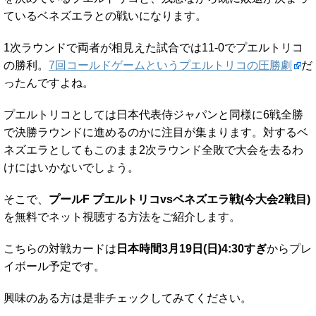
ているベネズエラとの戦いになります。
1次ラウンドで両者が相見えた試合では11-0でプエルトリコ
の勝利。
7回コールドゲームというプエルトリコの圧勝劇
だ
ったんですよね。
プエルトリコとしては日本代表侍ジャパンと同様に6戦全勝
で決勝ラウンドに進めるのかに注目が集まります。対するベ
ネズエラとしてもこのまま2次ラウンド全敗で大会を去るわ
けにはいかないでしょう。
そこで、
プールF プエルトリコvsベネズエラ戦(今大会2戦目)
を無料でネット視聴する方法をご紹介します。
こちらの対戦カードは
日本時間3月19日(日)4:30すぎ
からプレ
イボール予定です。
興味のある方は是非チェックしてみてください。