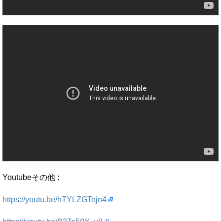
Youtubeその他 :
https://youtu.be/hTYLZGTojn4