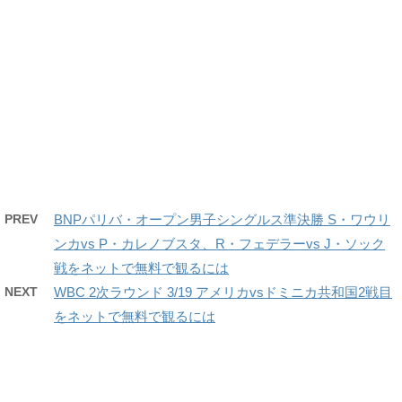
PREV
BNPパリバ・オープン男子シングルス準決勝 S・ワウリ
ンカvs P・カレノブスタ、R・フェデラーvs J・ソック
戦をネットで無料で観るには
NEXT
WBC 2次ラウンド 3/19 アメリカvsドミニカ共和国2戦目
をネットで無料で観るには