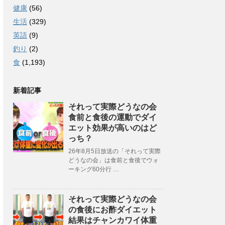
健康
(56)
生活
(329)
英語
(9)
釣り
(2)
食
(1,193)
新着記事
それって実際どうなの会
食前と食後の運動でダイ
エット効果が高いのはど
っち？
26年8月5日放送の「それって実際
どうなの会」は食前と食後でウォ
ーキング60分行 …
それって実際どうなの会
の食後にお酢ダイエット
結果はチャンカワイ体重