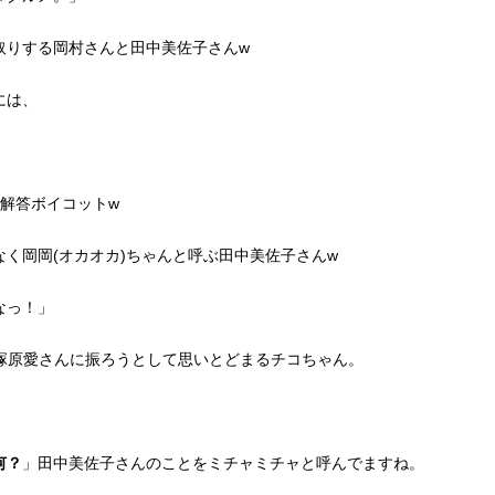
取りする岡村さんと田中美佐子さんw
には、
解答ボイコットw
く岡岡(オカオカ)ちゃんと呼ぶ田中美佐子さんw
なっ！」
塚原愛さんに振ろうとして思いとどまるチコちゃん。
何？
」田中美佐子さんのことをミチャミチャと呼んでますね。