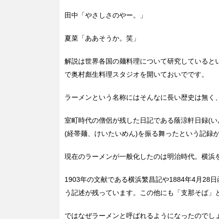
田中「やさしさのやー。」
夏菜「ああそうか。笑」
解説は世界各国の麺料理について研究しているとい
で奥村彪生料理スタジオを開いておいでです。
ラーメンという名称にはそんなに長い歴史は無く
室町時代の僧侶が残した日記である蔭涼軒日録(い
(経帯麺、けいたいめん)を振る舞ったという記録
現在のラーメンが一般化したのは明治時代。横浜
1903年の文献である横浜繁昌記や1884年4月
う記述が残っています。この他にも「支那そば」
ではなぜラーメンと呼ばれるようになったのでし