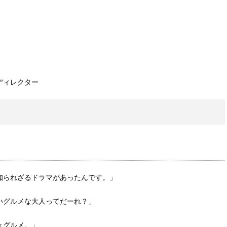
ディレクター
知られざるドラマがあったんです。」
いグルメな大人ってだーれ？」
々グルメ。」