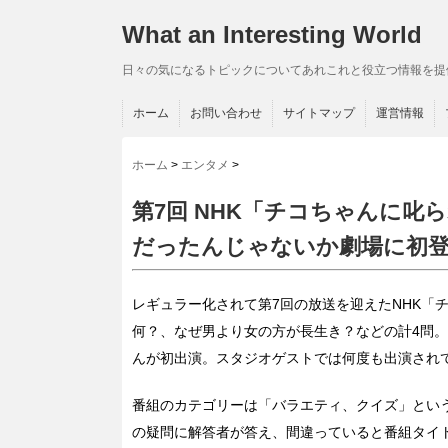
What an Interesting World
日々の気になるトピックについてあれこれと役立つ情報を提
ホーム
お問い合わせ
サイトマップ
運営情報
ホーム
>
エンタメ
>
第7回 NHK「チコちゃんに叱
だったんじゃないか劇場に初
レギュラー化されて第7回の放送を迎えたNHK「
何？、なぜ男より女の方が長生き？などの計4問。
んが初出演。スタジオゲストでは何度も出演されて
番組のカテゴリーは「バラエティ、クイズ」という
の疑問に解答者が答え、間違っていると番組タイ