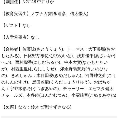
【副担任】NGT48 中井りか
【教育実習生】ノブナガ(岩永達彦、信太優人)
【ゲスト】なし
【入学希望者】なし
【合格者】佐藤諒(さとうりょう)、トーマス：大下美瑠(おお
したみる)、日比野芽奈(ひびのめいな)、浅井優平(あさいゆう
へい)、西村瑠香(にしむらるか)、中本大賀(なかもとたい
が)、村西里世(むらにしりせ)、夘余野陽奈乃(うよのひな
の)、きめしゅん：木目田俊(きめだしゅん)、河野紳之介(こう
のしんのすけ)、黒田照龍(くろだしょうりゅう)、おばちゃ
ん：宇都木彩乃(うつぎあやの)、チャーリー：エゼマタ健太
チャールズ、本多睦(ほんだむつみ)、小沼綺音(こぬまあやね)
【欠席】なる：鈴木七瑠(すずきなる)