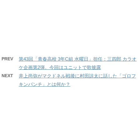
PREV
第43回「青春高校 3年C組 水曜日」担任：三四郎 カラオ
ケ企画第2弾。今回はユニットで歌披露
NEXT
井上尚弥がマクドネル戦後に村田諒太に話した「ゴロフ
キンパンチ」とは何か？