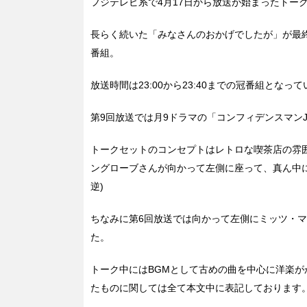
フジテレビ系で4月17日から放送が始まったトー
長らく続いた「みなさんのおかげでしたが」が最
番組。
放送時間は23:00から23:40までの冠番組となっ
第9回放送では月9ドラマの「コンフィデンスマンJP」
トークセットのコンセプトはレトロな喫茶店の雰
ングローブさんが向かって左側に座って、真ん中に
逆)
ちなみに第6回放送では向かって左側にミッツ・
た。
トーク中にはBGMとして古めの曲を中心に洋楽
たものに関しては全て本文中に表記しております