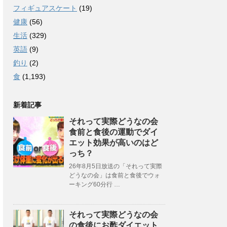
フィギュアスケート
(19)
健康
(56)
生活
(329)
英語
(9)
釣り
(2)
食
(1,193)
新着記事
それって実際どうなの会
食前と食後の運動でダイ
エット効果が高いのはど
っち？
26年8月5日放送の「それって実際
どうなの会」は食前と食後でウォ
ーキング60分行 …
それって実際どうなの会
の食後にお酢ダイエット