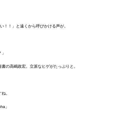
ーい！！」と遠くから呼びかける声が。
？」
肩書の高嶋政宏。立派なヒゲがたっぷりと。
すね。
ha」