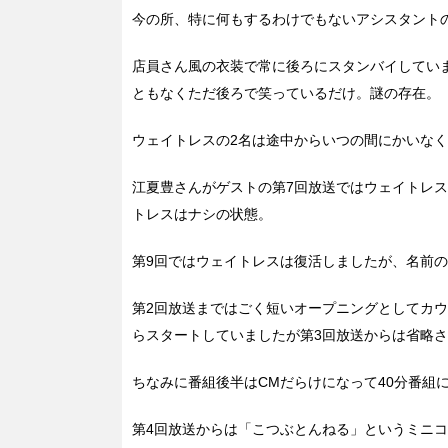
今の所、特に何もするわけでもないアシスタント
店員さん風の衣装で常に後ろにスタンバイしてい
ともなくただ後ろで笑っているだけ。謎の存在。
ウェイトレスの2名は途中からいつの間にかいなく
江夏豊さんがゲストの第7回放送ではウェイトレ
トレスはナシの状態。
第9回ではウェイトレスは復活しましたが、名前
第2回放送まではごく短いオープニングとしてカ
らスタートしていましたが第3回放送からは省略
ちなみに番組後半はCMだらけになって40分番組
第4回放送からは「こつぶとんねる」というミニ