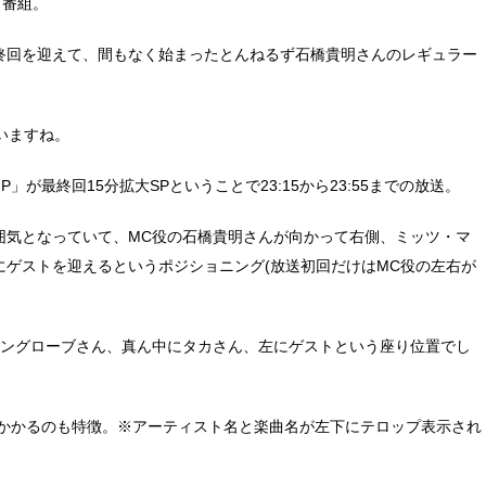
ク番組。
終回を迎えて、間もなく始まったとんねるず石橋貴明さんのレギュラー
ていますね。
が最終回15分拡大SPということで23:15から23:55までの放送。
囲気となっていて、MC役の石橋貴明さんが向かって右側、ミッツ・マ
ゲストを迎えるというポジショニング(放送初回だけはMC役の左右が
マングローブさん、真ん中にタカさん、左にゲストという座り位置でし
がかかるのも特徴。※アーティスト名と楽曲名が左下にテロップ表示され
。