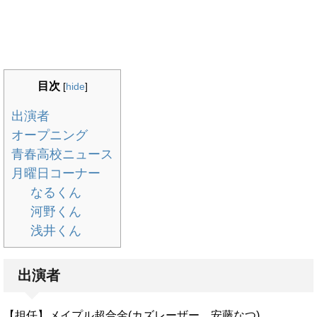
目次
[
hide
]
出演者
オープニング
青春高校ニュース
月曜日コーナー
なるくん
河野くん
浅井くん
出演者
【担任】メイプル超合金(カズレーザー、安藤なつ)