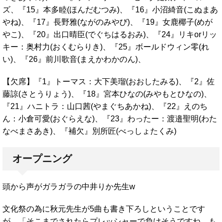
ズ、『15』本多睦(ほんだむつみ)、『16』小沼綺音(こぬまあ
やね)、『17』長野雅(ながのみやび)、『19』女鹿椰子(めが
やこ)、『20』出口晴臣(でぐちはるおみ)、『24』リキorリッ
キー：奥村力(おくむらりき)、『25』ボールドウィン零(れ
い)、『26』前川歌音(まえかわかのん)、
【欠席】『1』トーマス：大下美瑠(おおしたみる)、『2』佐
藤諒(さとうりょう)、『18』宮本ひなの(みやもとひなの)、
『21』ハニトラ：山口茜(やまぐちあかね)、『22』えのち
ん：小倉可愛(おぐらえな)、『23』わったー：渡邉聖明(わた
なべまさあき)、『補欠』別所匠(べっしょたくみ)
オープニング
頭から声がガラガラの中井りか先生w
文化祭の為に秋元先生が5曲も書き下ろしということです
が、「そこまでされたらプレッシャーで負けそうですね。も