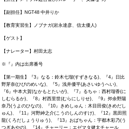
【副担任】NGT48 中井りか
【教育実習生】ノブナガ(岩永達彦、信太優人)
【ゲスト】
【ナレーター】村田太志
※『』内は出席番号
【第一期生】『3』なる：鈴木七瑠(すずきなる)、『4』日比
野芽奈(ひびのめいな)、『5』浅井優平(あさいゆうへい)、
『6』中本大賀(なかもとたいが)、『7』るちゃ：西村瑠香(に
しむらるか)、『8』村西里世(むらにしりせ)、『9』夘余野陽
奈乃(うよのひなの)、『10』きめしゅん：木目田俊(きめだし
ゅん)、『11』河野紳之介(こうのしんのすけ)、『12』黒田照
龍(くろだしょうりゅう)、『13』おばちゃん：宇都木彩乃(う
つぎあやの)、『14』チャーリー：エゼマタ健太チャール