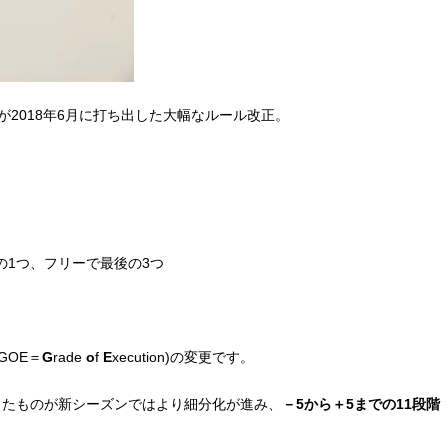
が2018年6月に打ち出した大幅なルール改正。
の1つ、フリーで最後の3つ
GOE＝
G
rade
o
f
E
xecution)の変更です。
ったものが新シーズンではより細分化が進み、
－5から＋5までの11段階