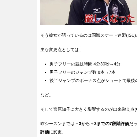
そう彼女が語っているのは国際スケート連盟(ISU)
主な変更点としては、
男子フリーの競技時間 4分30秒→4分
男子フリーのジャンプ数 8本→7本
後半ジャンプのボーナス点がショートで最後
など。
そして宮原知子に大きく影響するのが出来栄え点(
昨シーズンまでは
－3から＋3までの7段階評価
だ
評価
に変更。