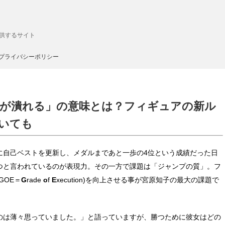
供するサイト
プライバシーポリシー
ゥが潰れる」の意味とは？フィギュアの新ル
いても
に自己ベストを更新し、メダルまであと一歩の4位という成績だった日
つと言われているのが表現力。その一方で課題は「ジャンプの質」。フ
GOE＝
G
rade
o
f
E
xecution)を向上させる事が宮原知子の最大の課題で
のは薄々思っていました。」と語っていますが、勝つために彼女はどの