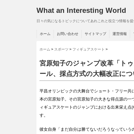
What an Interesting World
日々の気になるトピックについてあれこれと役立つ情報を提
ホーム
お問い合わせ
サイトマップ
運営情報
ホーム
>
スポーツ
>
フィギュアスケート
>
宮原知子のジャンプ改革「ト
ール、採点方式の大幅改正につ
平昌オリンピックの大舞台でショート・フリー共
本の宮原知子。その宮原知子の大きな得点源の一
ィギュアスケートのジャンプにおける出来栄え点(
す。
彼女自身「まだ自分は勝てないだろうなっていう