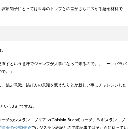
い宮原知子にとっては世界のトップとの差がさらに広がる懸念材料で
は、
見直すという意味でジャンプが大事になって来るので。」「一回バラバ
ので。」
に。跳ぶ意識、跳び方の意識を変えたりとか新しい事にチャレンジした
要というわけですね。
ジスラン・ブリアン(Ghislain Briand)コーチ。※ギスラン・ブ
委員会の公式HP
ではジスラン表記なので本記事ではそちらに従ってい