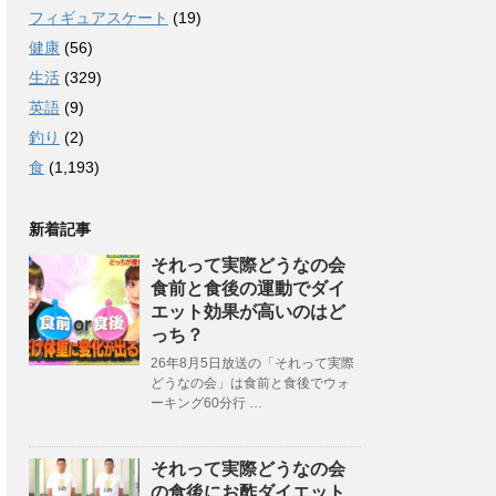
フィギュアスケート
(19)
健康
(56)
生活
(329)
英語
(9)
釣り
(2)
食
(1,193)
新着記事
それって実際どうなの会
食前と食後の運動でダイ
エット効果が高いのはど
っち？
26年8月5日放送の「それって実際
どうなの会」は食前と食後でウォ
ーキング60分行 …
それって実際どうなの会
の食後にお酢ダイエット