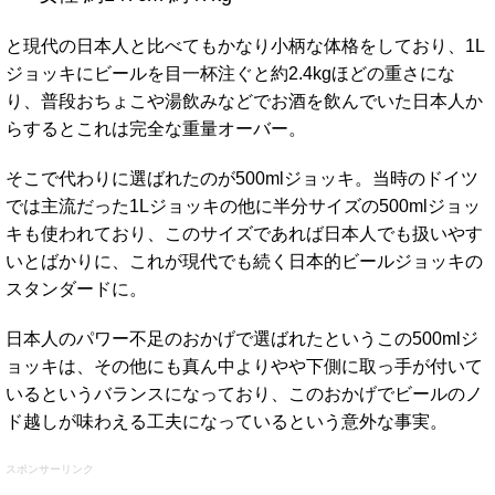
と現代の日本人と比べてもかなり小柄な体格をしており、1L
ジョッキにビールを目一杯注ぐと約2.4kgほどの重さにな
り、普段おちょこや湯飲みなどでお酒を飲んでいた日本人か
らするとこれは完全な重量オーバー。
そこで代わりに選ばれたのが500mlジョッキ。当時のドイツ
では主流だった1Lジョッキの他に半分サイズの500mlジョッ
キも使われており、このサイズであれば日本人でも扱いやす
いとばかりに、これが現代でも続く日本的ビールジョッキの
スタンダードに。
日本人のパワー不足のおかげで選ばれたというこの500mlジ
ョッキは、その他にも真ん中よりやや下側に取っ手が付いて
いるというバランスになっており、このおかげでビールのノ
ド越しが味わえる工夫になっているという意外な事実。
スポンサーリンク