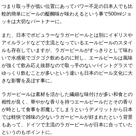
つまり取っ手が低い位置にあってパワー不足の日本人でも比
較的簡単にビールの醍醐味が味わえるという事で500mlジョ
ッキは大切なパートナーに。
また、日本でポピュラーなラガービールとは別にイギリスや
アイルランドなどで主流となっているエールビールのスタイ
ルも存在していますが、ラガービールがすっきりとして味わ
いで水感覚でゴクゴク飲めるのに対し、エールビールは風味
が強くて飲み応え抜群なので取っ手のないパイントグラスで
ゆっくり飲むことが多いという違いも日本のビール文化に大
きな影響を及ぼす事に。
ラガービールは素材を活かした繊細な味付けが多い和食との
相性が良く、華やかな香りを持つエールビールだとその香り
が時として食事を邪魔してしまうというデメリットから日本
では軽快で雑味の少ないラガービールが好まれたという背景
もあって、ドイツで主流のラガービールが日本に合っていた
というのもポイントに。