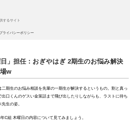
供するサイト
プライバシーポリシー
木曜日」担任：おぎやはぎ 2期生のお悩み解決
場w
は二期生のお悩み相談を先輩の一期生が解決するというもの。割と真っ
で出口くんのゲスい金策話まで飛び出したりしながらも、ラストに待ち
木先生の姿。
校 3年C組 木曜日の内容について見てみましょう。