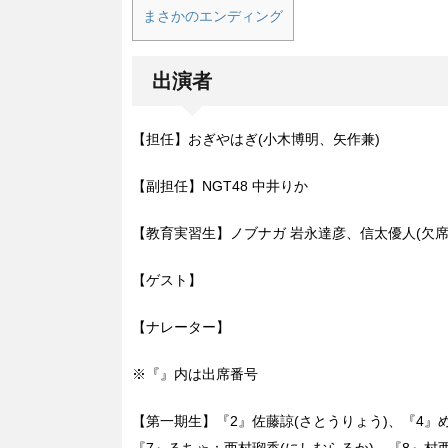
まさかのエンディング
出演者
【担任】おぎやはぎ(小木博明、矢作兼)
【副担任】NGT48 中井りか
【教育実習生】ノブナガ 岩永達彦、信太優人(欠席
【ゲスト】
【ナレーター】
※『』内は出席番号
【第一期生】『2』佐藤諒(さとうりょう)、『4』
『7』るちゃ：西村瑠香(にしむらるか)、『8』村