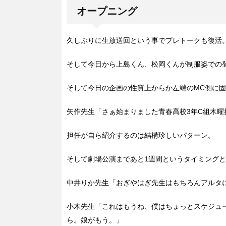
オープニング
久しぶりに生放送回という事でプレトークも復活
そして今日から上島くん、松岡くんが制服姿での
そして今日の企画の性質上からか左端のMC側に
矢作先生「さぁ始まりました青春高校3年C組木
担任が自ら紹介するのは結構珍しいパターン。
そして劇場公演まであと1週間というタイミング
中井りか先生「おぎやはぎ先生はもちろんアルタ
小木先生「これはもうね、僕はちょっとスケジュ
ら。娘がもう。」