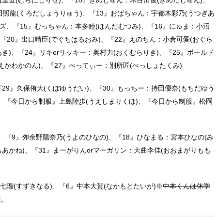
黒田照龍(くろだしょうりゅう)、『13』おばちゃん：宇都木彩乃(うつぎあ
ズ、『15』むっちゃん：本多睦(ほんだむつみ)、『16』にゅま：小沼
、『20』出口晴臣(でぐちはるおみ)、『22』えのちん：小倉可愛(おぐら
き)、『24』リキorリッキー：奥村力(おくむらりき)、『25』ボールド
えかわかのん)、『27』べってぃー：別所匠(べっしょたくみ)
『29』久保侑大(くぼゆうだい)、『30』もっちー：持田優奈(もちだゆう
)、『今日から制服』上島陸歩(うえしまりくほ)、『今日から制服』松岡
、『9』夘余野陽奈乃(うよのひなの)、『18』ひなまる：宮本ひなの(み
ちあかね)、『31』まーがりんorマーガリン：大曲李佳(おおまがりもも
瑠(すずきなる)、『6』中本大賀(なかもとたいが)※
中本くんは休学
表。