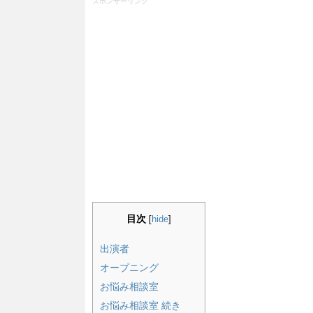
スポンサーリンク
目次
[
hide
]
出演者
オープニング
お悩み相談室
お悩み相談室 続き