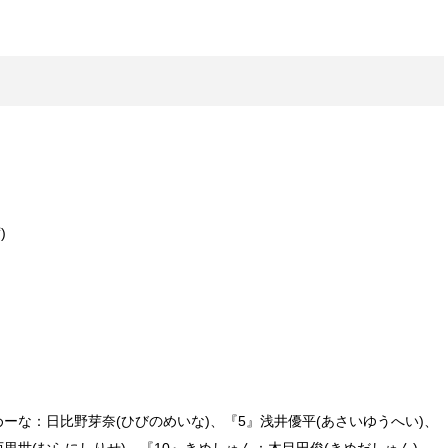
)
めーな：日比野芽奈(ひびのめいな)、『5』浅井優平(あさいゆうへい)、
西里世(むらにしりせ)、『10』きめしゅん：木目田俊(きめだしゅん)、