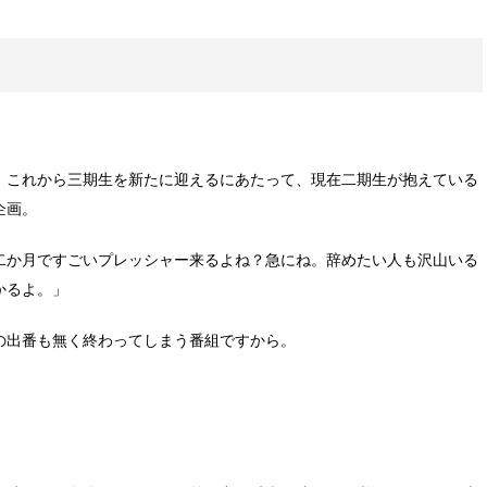
、これから三期生を新たに迎えるにあたって、現在二期生が抱えている
企画。
二か月ですごいプレッシャー来るよね？急にね。辞めたい人も沢山いる
かるよ。」
の出番も無く終わってしまう番組ですから。