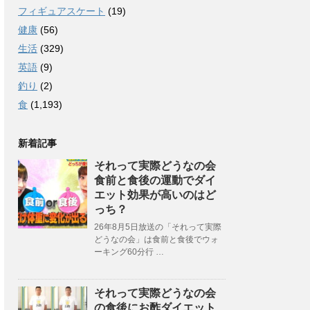
フィギュアスケート
(19)
健康
(56)
生活
(329)
英語
(9)
釣り
(2)
食
(1,193)
新着記事
それって実際どうなの会
食前と食後の運動でダイ
エット効果が高いのはど
っち？
26年8月5日放送の「それって実際
どうなの会」は食前と食後でウォ
ーキング60分行 …
それって実際どうなの会
の食後にお酢ダイエット