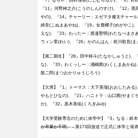
『11』河野紳之介(こうのしんのすけ)、『12』
やの)、『14』チャーリー：エゼマタ健太チャール
綺音(こぬまあやね)、『19』女鹿椰子(めがやこ)
えな)、『23』わったー：渡邉聖明(わたなべまさあ
ウィン零(れい)、『26』かのんはん：前川歌音(ま
【第二期生】『28』田中柊斗(たなかしゅうと)、
な)、『33』わくっしー：涌嶋茜(わくしまあかね
龍二郎(まつおかりゅうじろう)
【欠席】『1』トーマス：大下美瑠(おおしたみる)
やもとひなの)、『21』ハニトラ：山口茜(やまぐ
か)、『32』黒木美佑(くろぎみゆ)
【大学受験専念のために休学中】『3』なる：鈴木七
か卒業か不明。
→第173回放送で正式に休学と発