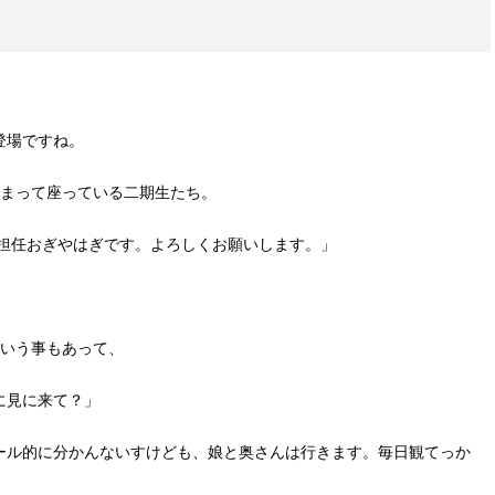
。
登場ですね。
固まって座っている二期生たち。
曜担任おぎやはぎです。よろしくお願いします。」
という事もあって、
に見に来て？」
ール的に分かんないすけども、娘と奥さんは行きます。毎日観てっか