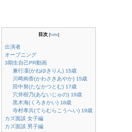
目次
[
hide
]
出演者
オープニング
3期生自己PR動画
兼行凜(かねゆきりん) 15歳
川﨑絢香(かわさきあやか) 15歳
田中努(たなかつとむ) 17歳
穴井樹乃(あないじゅの) 19歳
黒木海(くろきかい) 18歳
寺村孝兵(てらむらこうへい) 19歳
カズ面談 女子編
カズ面談 男子編