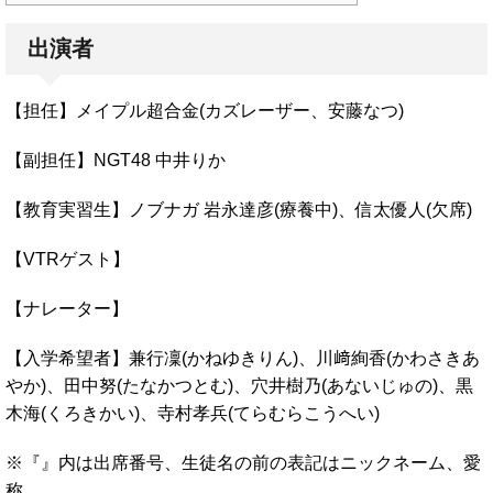
出演者
【担任】メイプル超合金(カズレーザー、安藤なつ)
【副担任】NGT48 中井りか
【教育実習生】ノブナガ 岩永達彦(療養中)、信太優人(欠席)
【VTRゲスト】
【ナレーター】
【入学希望者】兼行凜(かねゆきりん)、川﨑絢香(かわさきあ
やか)、田中努(たなかつとむ)、穴井樹乃(あないじゅの)、黒
木海(くろきかい)、寺村孝兵(てらむらこうへい)
※『』内は出席番号、生徒名の前の表記はニックネーム、愛
称