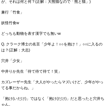
が、それは何と何？(正解：大熊猫なので「熊と猫」)
兼行「竹食」
妖怪竹食w
どっちも動物を表す漢字でも無いw
Q. クラーク博士の名言「少年よ！○○を抱け！」○○に入るの
は？(正解：大志)
穴井「少女」
中井りか先生「待て待て待て！笑」
カズレーザー先生「大人がやったらマズいけど、少年がやっ
てる事だからね。」
「抱け(いだけ)」ではなく「抱け(だけ)」だと思ったと穴井ち
ゃん。