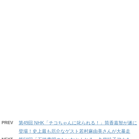
PREV
第49回 NHK「チコちゃんに叱られる！」筒香嘉智が遂に
登場！史上最も厄介なゲスト若村麻由美さんが大暴走