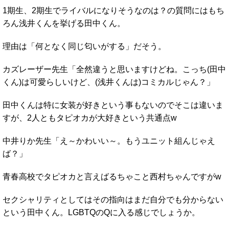
1期生、2期生でライバルになりそうなのは？の質問にはもち
ろん浅井くんを挙げる田中くん。
理由は「何となく同じ匂いがする」だそう。
カズレーザー先生「全然違うと思いますけどね。こっち(田中
くん)は可愛らしいけど、(浅井くんは)コミカルじゃん？」
田中くんは特に女装が好きという事もないのでそこは違いま
すが、2人ともタピオカが大好きという共通点w
中井りか先生「え～かわいい～。もうユニット組んじゃえ
ば？」
青春高校でタピオカと言えばるちゃこと西村ちゃんですがw
セクシャリティとしてはその指向はまだ自分でも分からない
という田中くん。LGBTQのQに入る感じでしょうか。