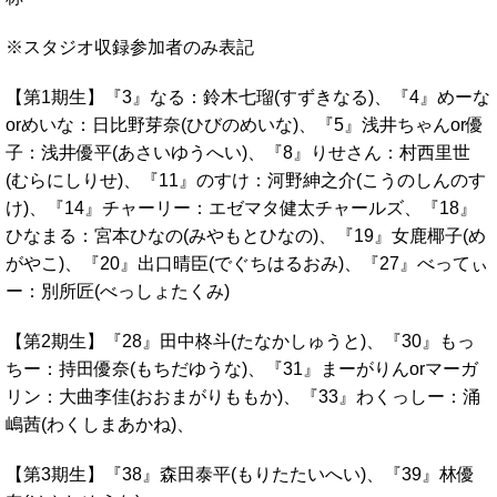
※スタジオ収録参加者のみ表記
【第1期生】『3』なる：鈴木七瑠(すずきなる)、『4』めーな
orめいな：日比野芽奈(ひびのめいな)、『5』浅井ちゃんor優
子：浅井優平(あさいゆうへい)、『8』りせさん：村西里世
(むらにしりせ)、『11』のすけ：河野紳之介(こうのしんのす
け)、『14』チャーリー：エゼマタ健太チャールズ、『18』
ひなまる：宮本ひなの(みやもとひなの)、『19』女鹿椰子(め
がやこ)、『20』出口晴臣(でぐちはるおみ)、『27』べってぃ
ー：別所匠(べっしょたくみ)
【第2期生】『28』田中柊斗(たなかしゅうと)、『30』もっ
ちー：持田優奈(もちだゆうな)、『31』まーがりんorマーガ
リン：大曲李佳(おおまがりももか)、『33』わくっしー：涌
嶋茜(わくしまあかね)、
【第3期生】『38』森田泰平(もりたたいへい)、『39』林優