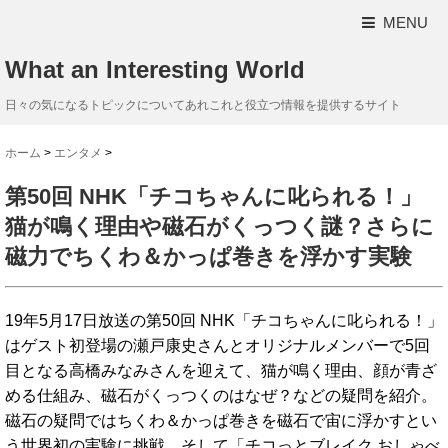
MENU
What an Interesting World
日々の気になるトピックについてあれこれと役立つ情報を提供するサイト
ホーム
>
エンタメ
>
第50回 NHK「チコちゃんに叱られる！」
猫が鳴く理由や磁石がくっつく謎？さらに
磁力でちくわ＆かっぱ巻きを浮かす実験
19年5月17日放送の第50回 NHK「チコちゃんに叱られる！」
はゲスト初登場の瀬戸康史さんとオリジナルメンバーで5回
目となる高橋みなみさんを迎えて、猫が鳴く理由、顔が青ざ
める仕組み、磁石がくっつくのはなぜ？などの疑問を紹介。
磁石の疑問ではちくわ＆かっぱ巻きを磁石で宙に浮かすとい
う世界初の実験に挑戦。そして「チコっとブレイク おしゃべ