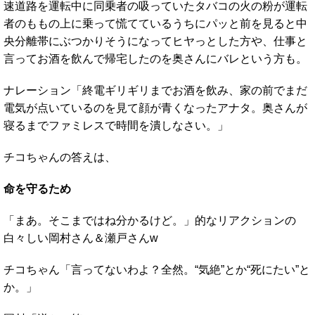
速道路を運転中に同乗者の吸っていたタバコの火の粉が運転
者のももの上に乗って慌てているうちにパッと前を見ると中
央分離帯にぶつかりそうになってヒヤっとした方や、仕事と
言ってお酒を飲んで帰宅したのを奥さんにバレという方も。
ナレーション「終電ギリギリまでお酒を飲み、家の前でまだ
電気が点いているのを見て顔が青くなったアナタ。奥さんが
寝るまでファミレスで時間を潰しなさい。」
チコちゃんの答えは、
命を守るため
「まあ。そこまではね分かるけど。」的なリアクションの
白々しい岡村さん＆瀬戸さんw
チコちゃん「言ってないわよ？全然。“気絶”とか“死にたい”と
か。」