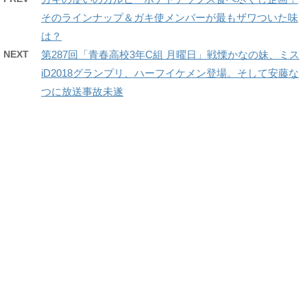
そのラインナップ＆ガキ使メンバーが最もザワついた味
は？
NEXT
第287回「青春高校3年C組 月曜日」戦慄かなの妹、ミス
iD2018グランプリ、ハーフイケメン登場。そして安藤な
つに放送事故未遂