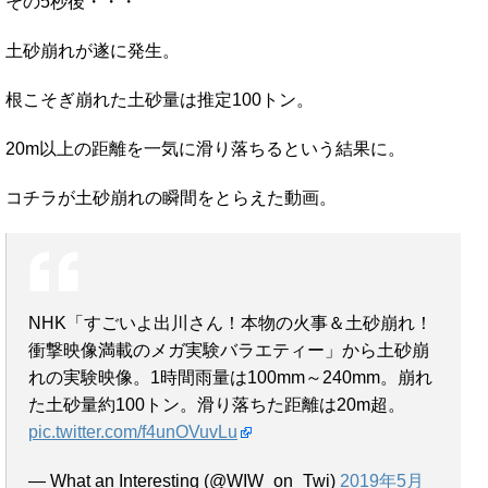
その5秒後・・・
土砂崩れが遂に発生。
根こそぎ崩れた土砂量は推定100トン。
20m以上の距離を一気に滑り落ちるという結果に。
コチラが土砂崩れの瞬間をとらえた動画。
NHK「すごいよ出川さん！本物の火事＆土砂崩れ！
衝撃映像満載のメガ実験バラエティー」から土砂崩
れの実験映像。1時間雨量は100mm～240mm。崩れ
た土砂量約100トン。滑り落ちた距離は20m超。
pic.twitter.com/f4unOVuvLu
— What an Interesting (@WIW_on_Twi)
2019年5月