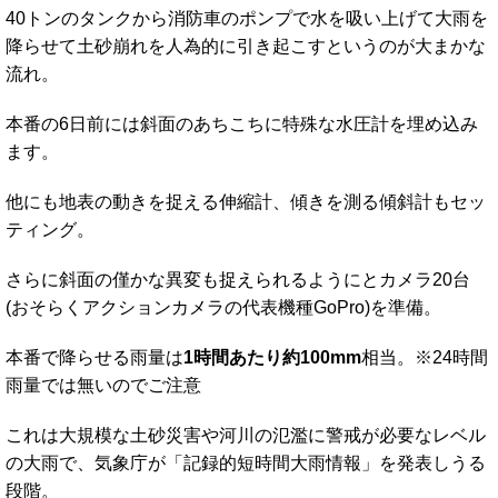
40トンのタンクから消防車のポンプで水を吸い上げて大雨を
降らせて土砂崩れを人為的に引き起こすというのが大まかな
流れ。
本番の6日前には斜面のあちこちに特殊な水圧計を埋め込み
ます。
他にも地表の動きを捉える伸縮計、傾きを測る傾斜計もセッ
ティング。
さらに斜面の僅かな異変も捉えられるようにとカメラ20台
(おそらくアクションカメラの代表機種GoPro)を準備。
本番で降らせる雨量は
1時間あたり約100mm
相当。※24時間
雨量では無いのでご注意
これは大規模な土砂災害や河川の氾濫に警戒が必要なレベル
の大雨で、気象庁が「記録的短時間大雨情報」を発表しうる
段階。