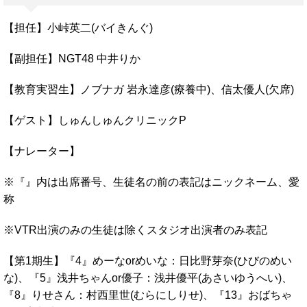
【担任】小峠英二(バイきんぐ)
【副担任】NGT48 中井りか
【教育実習生】ノブナガ 岩永達彦(療養中)、信太優人(欠席)
【ゲスト】しゅんしゅんクリニックP
【ナレーター】
※『』内は出席番号、生徒名の前の表記はニックネーム、愛
称
※VTR出演のみの生徒は除くスタジオ出演者のみ表記
【第1期生】『4』めーなorめいな：日比野芽奈(ひびのめい
な)、『5』浅井ちゃんor優子：浅井優平(あさいゆうへい)、
『8』りせさん：村西里世(むらにしりせ)、『13』おばちゃ