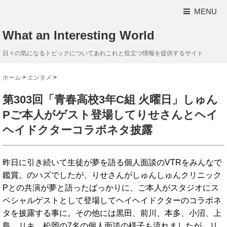
MENU
What an Interesting World
日々の気になるトピックについてあれこれと役立つ情報を提供するサイト
ホーム
>
エンタメ
>
第303回「青春高校3年C組 火曜日」しゅん
Pご本人がゲスト登場してりせさんとヘイ
ヘイドクターコラボネタ披露
昨日に引き続いて生徒が夢を語る個人面談のVTRをみんなで
鑑賞。のハズでしたが、りせさんがしゅんしゅんクリニック
Pとの共演が夢と語ったばっかりに、ご本人がスタジオにス
ペシャルゲストとして登場してヘイヘイドクターのコラボネ
タを披露する事に。その他には黒田、前川、本多、小沼、上
島、リキ、松岡の7名の個人面談の様子も流れましたが、リ