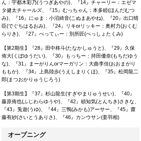
ん：宇都木彩乃(うつぎあやの)、『14』チャーリー：エゼマ
タ健太チャールズ、『15』むっちゃん：本多睦(ほんだむつ
み)、『16』にゅま：小沼綺音(こぬまあやね)、『20』出口晴
臣(でぐちはるおみ)、『24』リキorリッキー：奥村力(おくむ
らりき)、『27』べってぃー：別所匠(べっしょたくみ)
【第2期生】『28』田中柊斗(たなかしゅうと)、『29』久保
侑大(くぼゆうだい)、『30』もっちー：持田優奈(もちだゆう
な)、『31』まーがりんorマーガリン：大曲李佳(おおまがり
ももか)、『34』上島陸歩(うえしまりくほ)、『35』松岡龍二
郎(まつおかりゅうじろう)
【第3期生】『37』杉山龍生(すぎやまりゅうせい)、『40』
藤原侑也(ふじわらゆうや)、『42』頓知気(とんちき)さきな、
『43』兎遊(うゆ)、『44』三鴨(みかも)アーサー、『45』齋
藤有紗(さいとうありさ)、『46』カンウサン(姜羽相)
オープニング