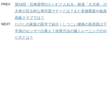
PREV
第54回「石橋貴明のたいむとんねる」銀座「久兵衛」の
大将が語る粋な寿司屋マナーとは？また老舗蕎麦や銀座
高級クラブでは？
NEXT
たけしの家庭の医学で紹介！しつこい腰痛の新原因は下
半身のセンサーの衰え？改善方法の脳トレーニングのや
り方とは？