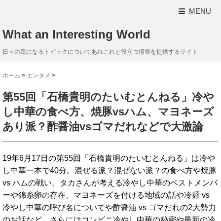
MENU
What an Interesting World
日々の気になるトピックについてあれこれと役立つ情報を提供するサイト
ホーム
>
エンタメ
>
第55回「石橋貴明のたいむとんねる」冷や
し中華の食べ方、焼豚vsハム、マヨネーズ
あり派？酢醤油vsゴマだれなどで大激論
19年6月17日の第55回「石橋貴明のたいむとんねる」は冷や
し中華一本で40分。混ぜる派？混ぜない派？の食べ方や焼豚
vs ハムの戦い。タカさんが考える冷やし中華のベストメンバ
ーや錦糸卵の存在、マヨネーズを付ける地域の話や冷麺 vs
冷やし中華の呼び名についてや酢醤油 vs ゴマだれの2大勢力
のお話など。さらにはコンビニ冷やし中華の秘密や最新の冷