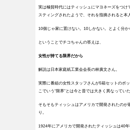
実は極貧時代にはティッシュにマヨネーズをつけ
スティングされたようで、それを指摘されると本
10個じゃ家に置けない。10しかない。とよく分
ということでチコちゃんの答えは、
女性が持てる限界だから
解説は日本家庭紙工業会会長の林廣文さん。
実際に番組の女性スタッフさんが5箱セットのボ
こでいう“限界”とは今と昔では大きく異なってい
そもそもティッシュはアメリカで開発されたのが最
り。
1924年にアメリカで開発されたティッシュは40