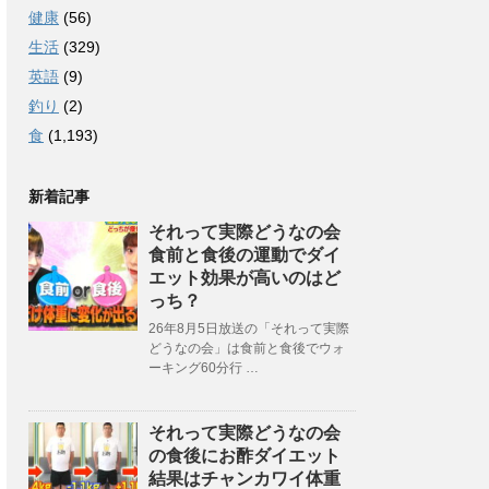
健康
(56)
生活
(329)
英語
(9)
釣り
(2)
食
(1,193)
新着記事
それって実際どうなの会
食前と食後の運動でダイ
エット効果が高いのはど
っち？
26年8月5日放送の「それって実際
どうなの会」は食前と食後でウォ
ーキング60分行 …
それって実際どうなの会
の食後にお酢ダイエット
結果はチャンカワイ体重