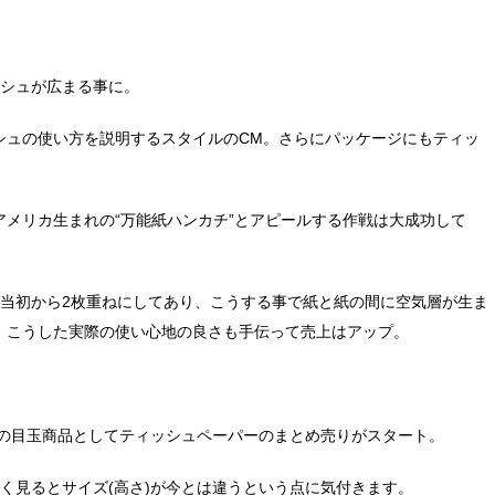
ッシュが広まる事に。
シュの使い方を説明するスタイルのCM。さらにパッケージにもティッ
。
メリカ生まれの“万能紙ハンカチ”とアピールする作戦は大成功して
売当初から2枚重ねにしてあり、こうする事で紙と紙の間に空気層が生ま
。こうした実際の使い心地の良さも手伝って売上はアップ。
店の目玉商品としてティッシュペーパーのまとめ売りがスタート。
く見るとサイズ(高さ)が今とは違うという点に気付きます。