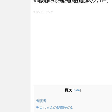
※同放送回のその他の疑問は別記事でフォロー。
スポンサーリンク
目次
[
hide
]
出演者
チコちゃんの疑問その1