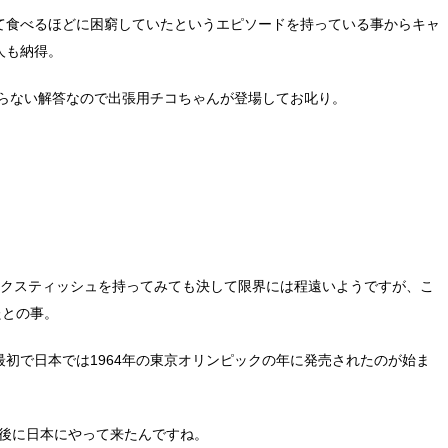
て食べるほどに困窮していたというエピソードを持っている事からキャ
人も納得。
からない解答なので出張用チコちゃんが登場してお叱り。
ックスティッシュを持ってみても決して限界には程遠いようですが、こ
たとの事。
初で日本では1964年の東京オリンピックの年に発売されたのが始ま
年後に日本にやって来たんですね。