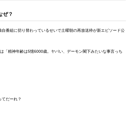
なぜ？
独自番組に切り替わっているせいで土曜朝の再放送枠が新エピソード公
は「精神年齢は5憶6000歳。ヤバい、デーモン閣下みたいな事言っち
ってだーれ？