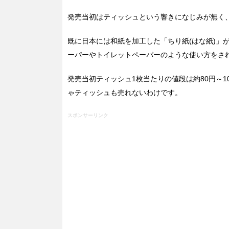
発売当初はティッシュという響きになじみが無く
既に日本には和紙を加工した「ちり紙(はな紙)」
ーパーやトイレットペーパーのような使い方をさ
発売当初ティッシュ1枚当たりの値段は約80円～1
ゃティッシュも売れないわけです。
スポンサーリンク