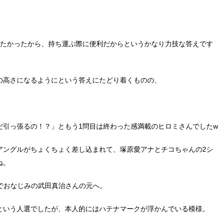
したかったから、持ち運ぶ際に便利だからというかなり力技な答えです
の高さになるようにという答えにたどり着くものの、
だ引っ張るの！？」ともう1問目は終わった感満載のヒロミさんでしたw
アングルがちょくちょく差し込まれて、塚原愛アナとチコちゃんの2シ
ね。
でおなじみの武田真治さんの元へ。
という人選でしたが、本人的にはハテナマークが浮かんでいる模様。