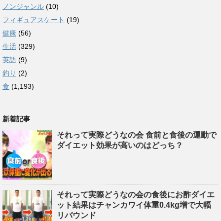
ノンジャンル
(10)
フィギュアスケート
(19)
健康
(56)
生活
(329)
英語
(9)
釣り
(2)
食
(1,193)
新着記事
それって実際どうなの会 食前と食後の運動で
ダイエット効果が高いのはどっち？
それって実際どうなの会の食後にお酢ダイエ
ット結果はチャンカワイ体重0.4kg増で大幅
リバウンド