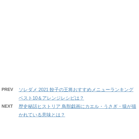
PREV
ソレダメ 2021 餃子の王将おすすめメニューランキング
ベスト10＆アレンジレシピは？
NEXT
歴史秘話ヒストリア 鳥獣戯画にカエル・うさぎ・猿が描
かれている意味とは？