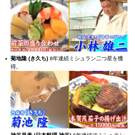
菊地隆 (き久ち)
8年連続ミシュラン二つ星を獲
得。