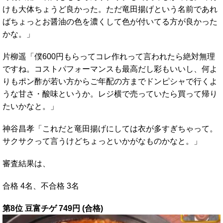
けも大体ちょうど良かった。ただ竜田揚げという名前であれ
ばちょっとお醤油の色を濃くして色が付いてる方が良かった
かな。」
片柳遥「僕600円もらってコレ作れって言われたら絶対無理
ですね。コストパフォーマンスも最高だし彩もいいし、何よ
りもポン酢が若い方からご年配の方までドンピシャで行くよ
うな甘さ・酸味というか。レジ横で売っていたら買って帰り
たいかなと。」
神谷昌孝「これだと竜田揚げにしては衣が多すぎちゃって。
サクサクって言うけどちょっといかがなものかなと。」
審査結果は、
合格 4名、不合格 3名
第8位 豆富チゲ 749円 (合格)