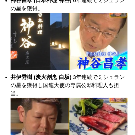
神谷昌孝 (日本料理 神谷)
6年連続でミシュラン
の星を獲得。
井伊秀樹 (炭火割烹 白坂)
3年連続でミシュラン
の星を獲得し国連大使の専属公邸料理人も担
当。