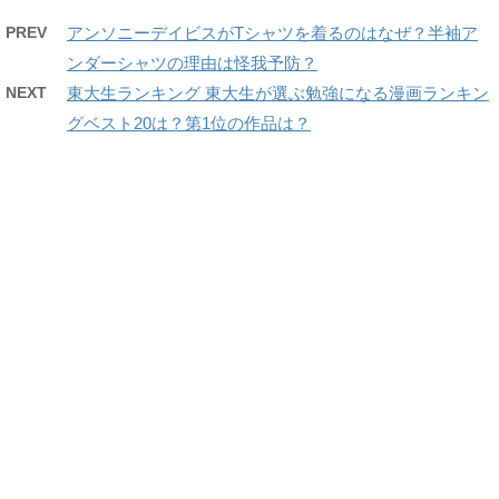
PREV
アンソニーデイビスがTシャツを着るのはなぜ？半袖ア
ンダーシャツの理由は怪我予防？
NEXT
東大生ランキング 東大生が選ぶ勉強になる漫画ランキン
グベスト20は？第1位の作品は？