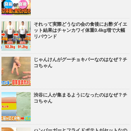
それって実際どうなの会の食後にお酢ダイエ
ット結果はチャンカワイ体重0.4kg増で大幅
リバウンド
じゃんけんがグーチョキパーなのはなぜ？チ
コちゃん
渋谷に人が集まるようになったのはなぜ？チ
コちゃん
ハンバーガーとフライドポテトがセットなの