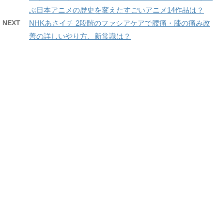
ぶ日本アニメの歴史を変えたすごいアニメ14作品は？
NEXT
NHKあさイチ 2段階のファシアケアで腰痛・膝の痛み改
善の詳しいやり方、新常識は？