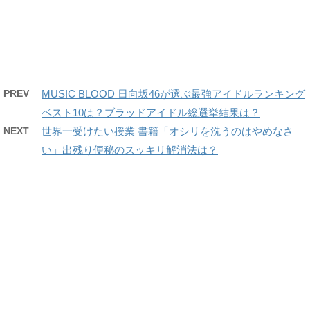
PREV
MUSIC BLOOD 日向坂46が選ぶ最強アイドルランキング
ベスト10は？ブラッドアイドル総選挙結果は？
NEXT
世界一受けたい授業 書籍「オシリを洗うのはやめなさ
い」出残り便秘のスッキリ解消法は？