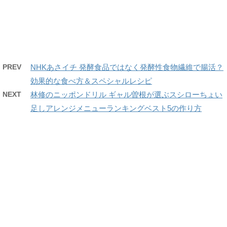
PREV
NHKあさイチ 発酵食品ではなく発酵性食物繊維で腸活？
効果的な食べ方＆スペシャルレシピ
NEXT
林修のニッポンドリル ギャル曽根が選ぶスシローちょい
足しアレンジメニューランキングベスト5の作り方