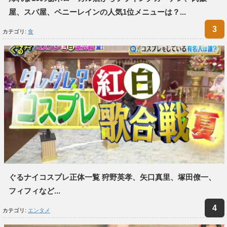
屋、スパ屋、ペニーレインの人気1位メニューは？...
カテゴリ:
食
ぐるナイコスプレ正体一覧 狩野英孝、矢口真里、塚田僚一、
フィフィなど...
カテゴリ:
エンタメ