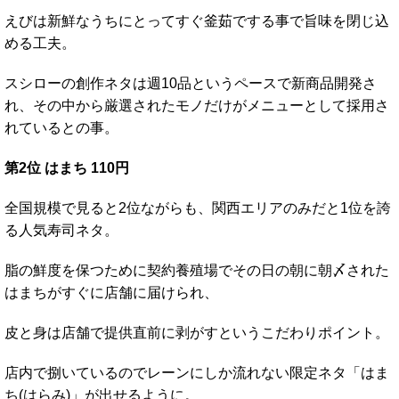
えびは新鮮なうちにとってすぐ釜茹でする事で旨味を閉じ込
める工夫。
スシローの創作ネタは週10品というペースで新商品開発さ
れ、その中から厳選されたモノだけがメニューとして採用さ
れているとの事。
第2位 はまち 110円
全国規模で見ると2位ながらも、関西エリアのみだと1位を誇
る人気寿司ネタ。
脂の鮮度を保つために契約養殖場でその日の朝に朝〆された
はまちがすぐに店舗に届けられ、
皮と身は店舗で提供直前に剥がすというこだわりポイント。
店内で捌いているのでレーンにしか流れない限定ネタ「はま
ち(はらみ)」が出せるように。