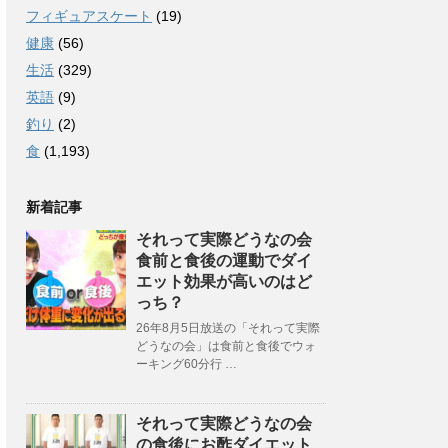
フィギュアスケート
(19)
健康
(56)
生活
(329)
英語
(9)
釣り
(2)
食
(1,193)
新着記事
それって実際どうなの会
食前と食後の運動でダイ
エット効果が高いのはど
っち？
26年8月5日放送の「それって実際
どうなの会」は食前と食後でウォ
ーキング60分行 …
それって実際どうなの会
の食後にお酢ダイエット