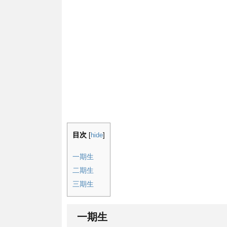
目次
[
hide
]
一期生
二期生
三期生
一期生