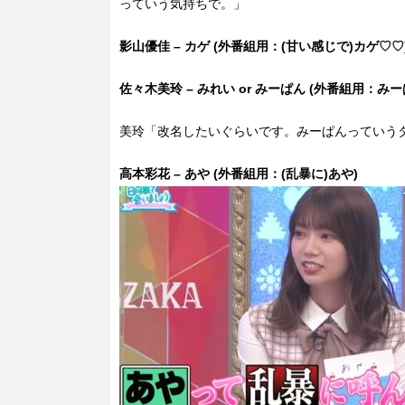
っていう気持ちで。」
影山優佳 – カゲ (外番組用：(甘い感じで)カゲ♡♡
佐々木美玲 – みれい or みーぱん (外番組用：みー
美玲「改名したいぐらいです。みーぱんっていう
高本彩花 – あや (外番組用：(乱暴に)あや)