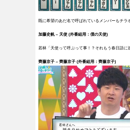
既に希望のあだ名で呼ばれているメンバーもチラ
加藤史帆 – 天使 (外番組用：僕の天使)
若林「天使って呼ぶって事！？それもう春日語に
齊藤京子 – 齊藤京子 (外番組用：齊藤京子)