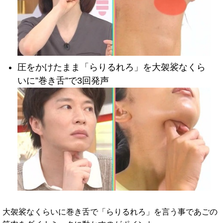
圧をかけたまま「らりるれろ」を大袈裟なくら
いに”巻き舌”で3回発声
大袈裟なくらいに巻き舌で「らりるれろ」を言う事であごの