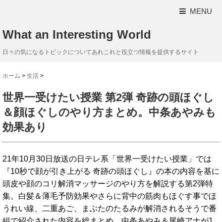
MENU
What an Interesting World
日々の気になるトピックについてあれこれと役立つ情報を提供するサイト
ホーム
>
生活
>
世界一受けたい授業 第2弾 奇跡の頭ほぐし
＆顔ほぐしのやり方まとめ。中条あやみも
効果あり
21年10月30日放送の日テレ系「世界一受けたい授業」では
『10秒で顔が引き上がる 奇跡の頭ほぐし』の本の内容を基に
頭皮や顔のコリ解消マッサージのやり方を解説する第2弾特
集。白髪＆薄毛予防効果やさらに背中の筋肉もほぐす事でほ
うれい線、二重あご、まぶたのたるみが解消されるそうで番
組で紹介された内容を総まとめ。中条あやみ＆尾崎アナが1