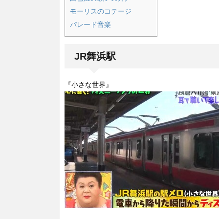
モーリスのコテージ
パレード音楽
JR舞浜駅
『小さな世界』