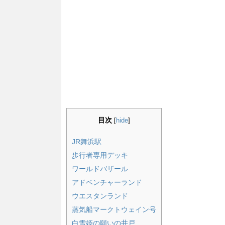
目次
[
hide
]
JR舞浜駅
歩行者専用デッキ
ワールドバザール
アドベンチャーランド
ウエスタンランド
蒸気船マークトウェイン号
白雪姫の願いの井戸