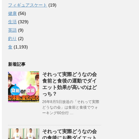
フィギュアスケート
(19)
健康
(56)
生活
(329)
英語
(9)
釣り
(2)
食
(1,193)
新着記事
それって実際どうなの会
食前と食後の運動でダイ
エット効果が高いのはど
っち？
26年8月5日放送の「それって実際
どうなの会」は食前と食後でウォ
ーキング60分行 …
それって実際どうなの会
の食後にお酢ダイエット