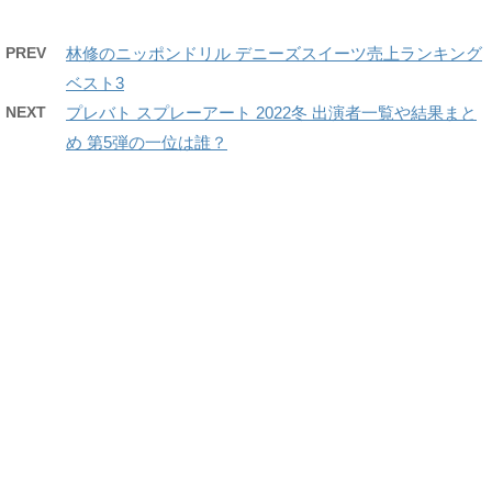
PREV
林修のニッポンドリル デニーズスイーツ売上ランキング
ベスト3
NEXT
プレバト スプレーアート 2022冬 出演者一覧や結果まと
め 第5弾の一位は誰？