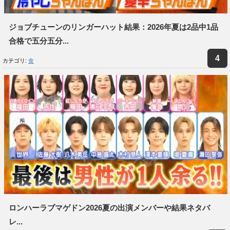
ジョブチューンのリンガーハット結果：2026年夏は2品中1品
合格で五分五分...
カテゴリ:
食
ロンハーラブマゲドン2026夏の出演メンバーや結果ネタバ
レ...