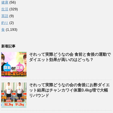
健康
(56)
生活
(329)
英語
(9)
釣り
(2)
食
(1,193)
新着記事
それって実際どうなの会 食前と食後の運動で
ダイエット効果が高いのはどっち？
それって実際どうなの会の食後にお酢ダイエ
ット結果はチャンカワイ体重0.4kg増で大幅
リバウンド