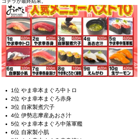
コチラが最終結果。
1位 やま幸本まぐろ中トロ
2位 やま幸本まぐろ赤身
3位 自家製煮穴子
4位 伊勢志摩産あおさ汁
5位 やま幸本まぐろ中落軍艦
6位 自家製小肌