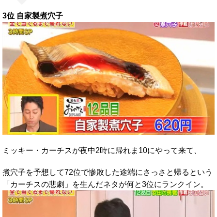
3位 自家製煮穴子
ミッキー・カーチスが夜中2時に帰れま10にやって来て、
煮穴子を予想して72位で惨敗した途端にさっさと帰るという
「カーチスの悲劇」を生んだネタが何と3位にランクイン。