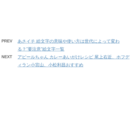
PREV
あさイチ 絵文字の意味や使い方は世代によって変わ
る？"要注意"絵文字一覧
NEXT
アピールちゃん カレーあいがけレシピ 尾上右近、ホフデ
ィラン小宮山、小松利昌おすすめ