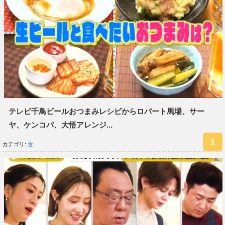
テレビ千鳥ビールおつまみレシピからロバート馬場、サー
ヤ、ケンコバ、大悟アレンジ...
カテゴリ:
食