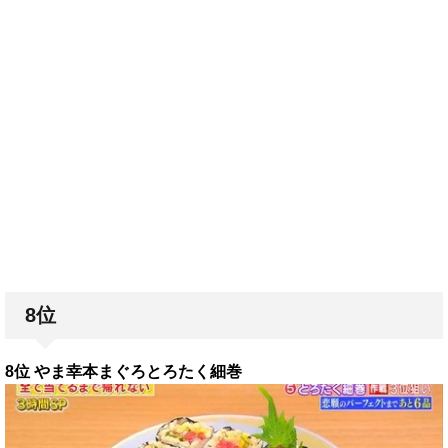
8位
8位 やま幸本まぐろとろたく細巻