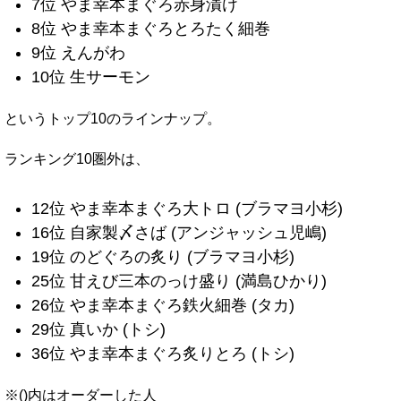
7位 やま幸本まぐろ赤身漬け
8位 やま幸本まぐろとろたく細巻
9位 えんがわ
10位 生サーモン
というトップ10のラインナップ。
ランキング10圏外は、
12位 やま幸本まぐろ大トロ (ブラマヨ小杉)
16位 自家製〆さば (アンジャッシュ児嶋)
19位 のどぐろの炙り (ブラマヨ小杉)
25位 甘えび三本のっけ盛り (満島ひかり)
26位 やま幸本まぐろ鉄火細巻 (タカ)
29位 真いか (トシ)
36位 やま幸本まぐろ炙りとろ (トシ)
※()内はオーダーした人