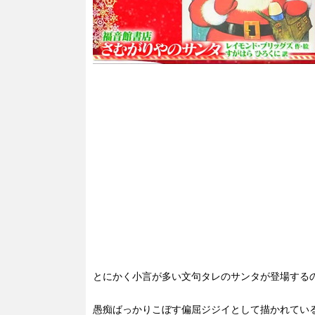
とにかく小言が多い文句タレのサンタが登場する
愚痴ばっかりこぼす偏屈ジジイとして描かれてい