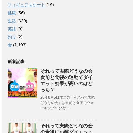
フィギュアスケート
(19)
健康
(56)
生活
(329)
英語
(9)
釣り
(2)
食
(1,193)
新着記事
それって実際どうなの会
食前と食後の運動でダイ
エット効果が高いのはど
っち？
26年8月5日放送の「それって実際
どうなの会」は食前と食後でウォ
ーキング60分行 …
それって実際どうなの会
の食後にお酢ダイエット