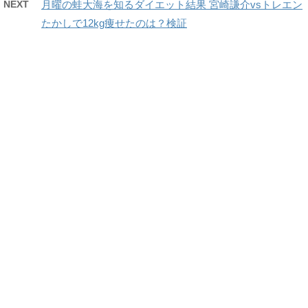
NEXT
月曜の蛙大海を知るダイエット結果 宮崎謙介vsトレエン
たかしで12kg痩せたのは？検証