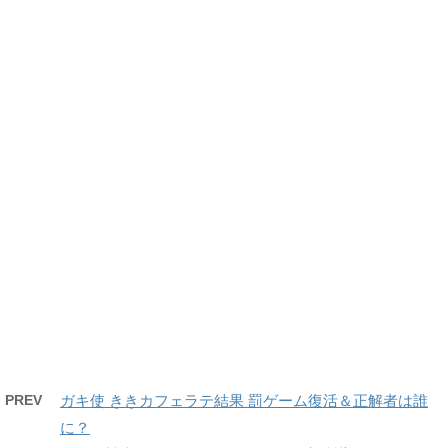
PREV
ガキ使 ききカフェラテ結果 罰ゲーム復活＆正解者は誰
に？