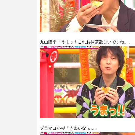
丸山隆平「うまっ！これお抹茶欲しいですね。」
ブラマヨ小杉「うまいなぁ…」