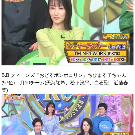
B.B.クィーンズ『おどるポンポコリン』ちびまる子ちゃん
(57位) – 月10チーム(天海祐希、松下洸平、白石聖、近藤春
菜)