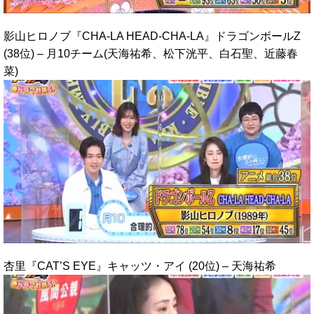
影山ヒロノブ『CHA-LA HEAD-CHA-LA』ドラゴンボールZ
(38位) – 月10チーム(天海祐希、松下洸平、白石聖、近藤春
菜)
杏里『CAT’S EYE』キャッツ・アイ (20位) – 天海祐希