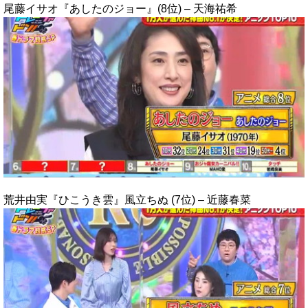
尾藤イサオ『あしたのジョー』(8位) – 天海祐希
荒井由実『ひこうき雲』風立ちぬ (7位) – 近藤春菜