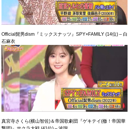
Official髭男dism『ミックスナッツ』SPY×FAMILY (14位) – 白
石麻衣
真宮寺さくら(横山智佐)＆帝国歌劇団『ゲキテイ(檄！帝国華
撃団)』サクラ大戦 (41位) – 波瑠