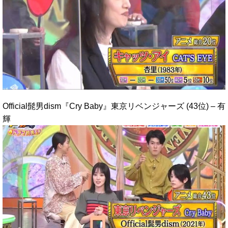
Official髭男dism『Cry Baby』東京リベンジャーズ (43位) – 有
輝