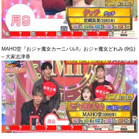
MAHO堂『おジャ魔女カーニバル!!』おジャ魔女どれみ (9位)
– 大家志津香