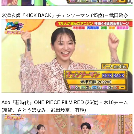
米津玄師『KICK BACK』チェンソーマン (45位) – 武田玲奈
Ado『新時代』ONE PIECE FILM RED (26位) – 木10チーム
(奈緒、さとうほなみ、武田玲奈、有輝)