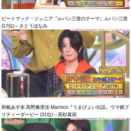
ピートマック・ジュニア『ルパン三世のテーマ』ルパン三世
(17位) – さとうほなみ
和氣あず未 高野麻里佳 Machico『うまぴょい伝説』ウマ娘プ
リティーダービー (31位) – 高杉真宙