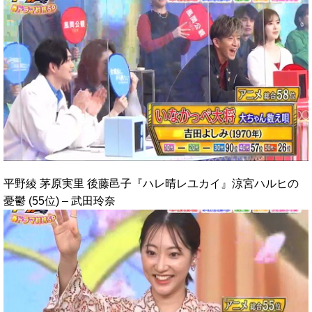
平野綾 茅原実里 後藤邑子『ハレ晴レユカイ』涼宮ハルヒの
憂鬱 (55位) – 武田玲奈