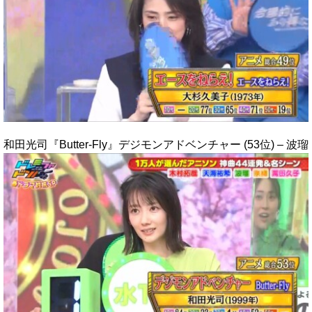
和田光司『Butter-Fly』デジモンアドベンチャー (53位) – 波瑠