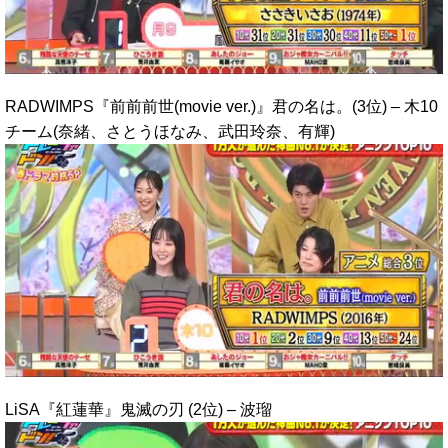
RADWIMPS『前前前世(movie ver.)』君の名は。(3位) – 木10
チーム(奈緒、さとうほなみ、武田玲奈、有輝)
LiSA『紅蓮華』鬼滅の刃 (2位) – 波瑠