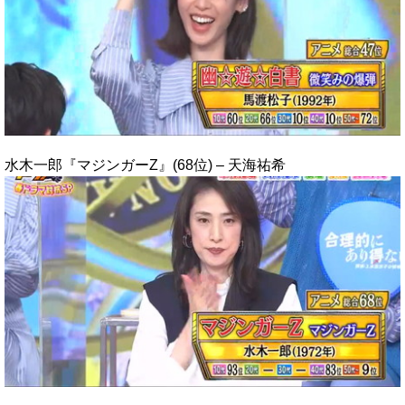
水木一郎『マジンガーZ』(68位) – 天海祐希