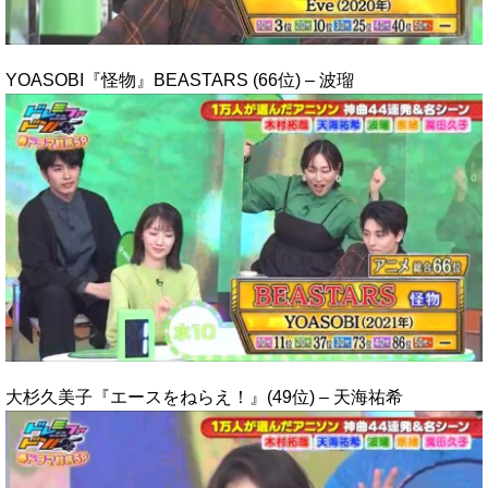
YOASOBI『怪物』BEASTARS (66位) – 波瑠
大杉久美子『エースをねらえ！』(49位) – 天海祐希