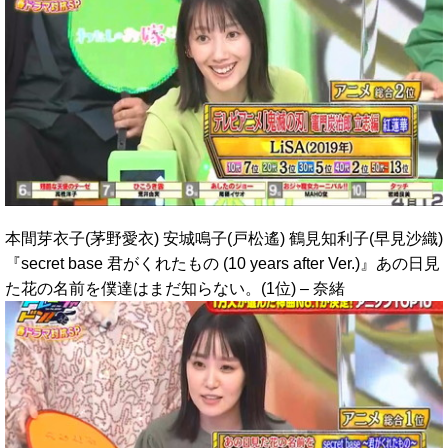
本間芽衣子(茅野愛衣) 安城鳴子(戸松遙) 鶴見知利子(早見沙織)
『secret base 君がくれたもの (10 years after Ver.)』あの日見
た花の名前を僕達はまだ知らない。(1位) – 奈緒