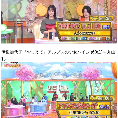
伊集加代子『おしえて』アルプスの少女ハイジ (60位) – 丸山
礼