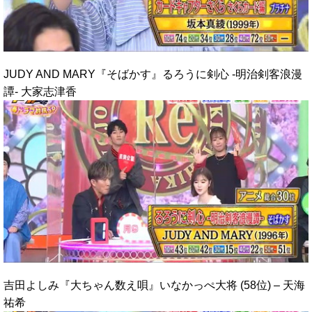
JUDY AND MARY『そばかす』るろうに剣心 -明治剣客浪漫
譚- 大家志津香
吉田よしみ『大ちゃん数え唄』いなかっぺ大将 (58位) – 天海
祐希