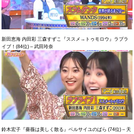
新田恵海 内田彩 三森すずこ『ススメ→トゥモロウ』ラブラ
イブ！(84位) – 武田玲奈
鈴木宏子『薔薇は美しく散る』ベルサイユのばら (74位) – 天