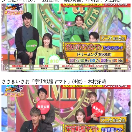
ささきいさお『宇宙戦艦ヤマト』(4位) – 木村拓哉