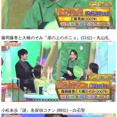
藤岡藤巻と大橋のぞみ『崖の上のポニョ』(11位) – 丸山礼
小松未歩『謎』名探偵コナン (88位) – 白石聖