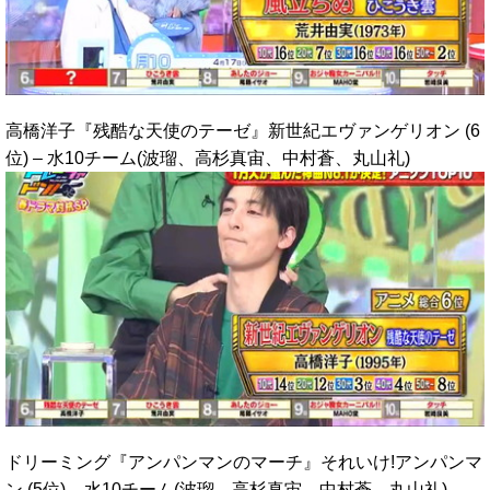
高橋洋子『残酷な天使のテーゼ』新世紀エヴァンゲリオン (6
位) – 水10チーム(波瑠、高杉真宙、中村蒼、丸山礼)
ドリーミング『アンパンマンのマーチ』それいけ!アンパンマ
ン (5位) – 水10チーム(波瑠、高杉真宙、中村蒼、丸山礼)