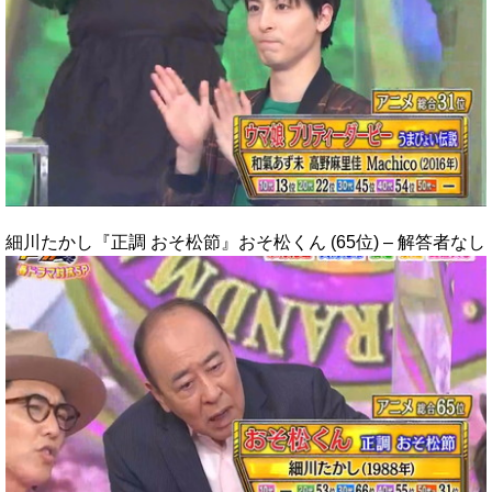
細川たかし『正調 おそ松節』おそ松くん (65位) – 解答者なし