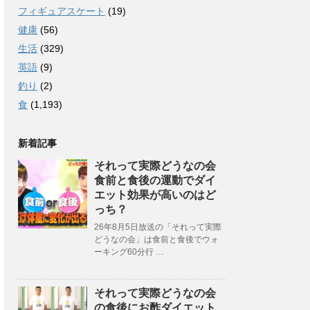
フィギュアスケート
(19)
健康
(56)
生活
(329)
英語
(9)
釣り
(2)
食
(1,193)
新着記事
それって実際どうなの会
食前と食後の運動でダイ
エット効果が高いのはど
っち？
26年8月5日放送の「それって実際
どうなの会」は食前と食後でウォ
ーキング60分行 …
それって実際どうなの会
の食後にお酢ダイエット