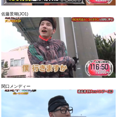
佐藤景瑚(JO1)
関口メンディー