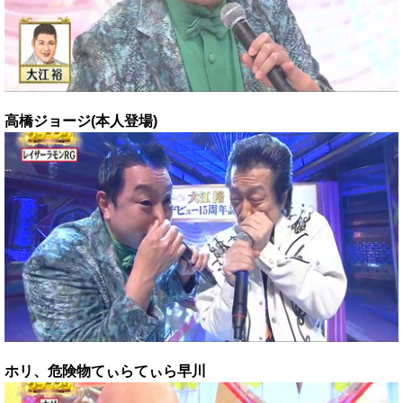
高橋ジョージ(本人登場)
ホリ、危険物てぃらてぃら早川