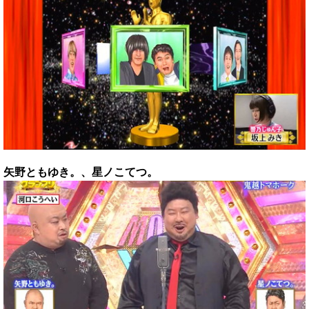
矢野ともゆき。、星ノこてつ。