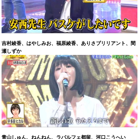
吉村綾香、はやしみお、福原綾香、ありさブリリアント、間
瀬しずか
青山しゅん、ねんねん、ラパルフェ都留、河口こうへい