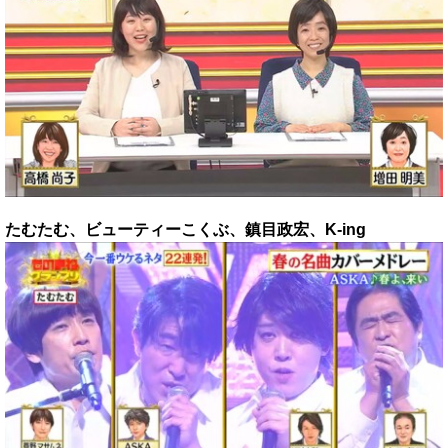
たむたむ、
ビューティーこくぶ、
鎮目政宏、
K-ing