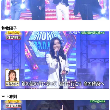
荒牧陽子
三上雅則