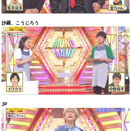
沙羅、こうじろう
J
P