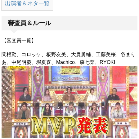
出演者＆ネタ一覧
審査員＆ルール
【審査員一覧】
関根勤、コロッケ、板野友美、大貫勇輔、工藤美桜、谷まり
あ、中尾明慶、堀夏喜、Machico、森七菜、RYOKI