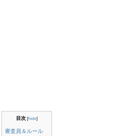
目次
[
hide
]
審査員＆ルール