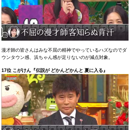
漫才師の皆さんはみな不屈の精神でやっているハズなのでダ
ウンタウン感、浜ちゃん感が足りないのが減点対象。
17位 こがけん『伝説が どかんどかんと 夏に入る』