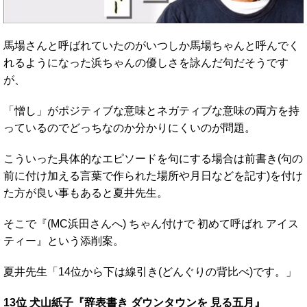
馬場さんと呼ばれていたのがいつしか馬場ちゃんと呼んでく
れるようになった浜ちゃんの優しさを詠んだ句だそうです
が、
「憎し」がポジティブな意味とネガティブな意味の両方を持
っているのでどっちなのか分かりにくいのが問題。
こういった具体的なエピソードを句にする場合は前書き(句の
前に付け加える言葉で作られた場所や月日などを記す)を付け
た方が良い事もあると夏井先生。
そこで『(MC浜田さんへ) ちゃん付けで 初めて呼ばれ アイス
ティー』という添削案。
夏井先生「14位から下は線引き(どんぐりの背比べ)です。」
13位 犬山紙子『辞表書き ダウンタウンを 見る五月』