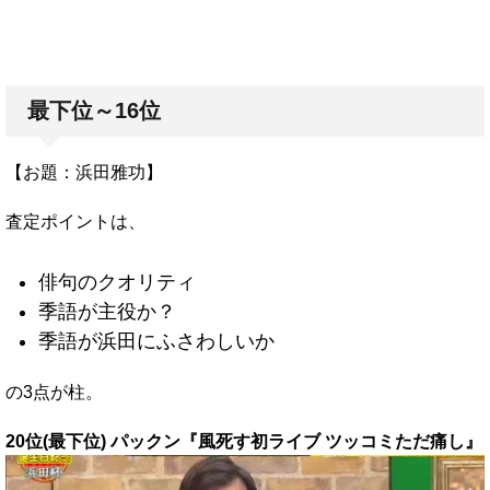
最下位～16位
【お題：浜田雅功】
査定ポイントは、
俳句のクオリティ
季語が主役か？
季語が浜田にふさわしいか
の3点が柱。
20位(最下位) パックン『風死す初ライブ ツッコミただ痛し』