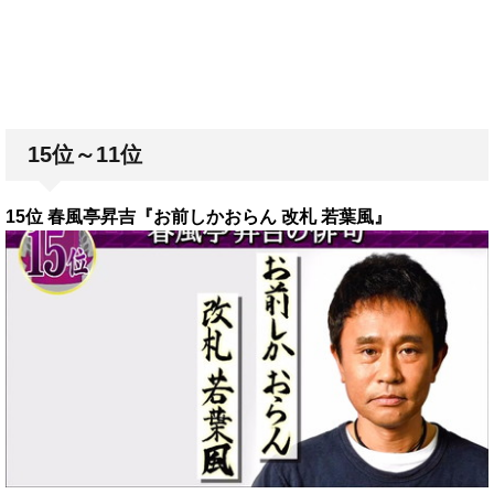
15位～11位
15位 春風亭昇吉『お前しかおらん 改札 若葉風』