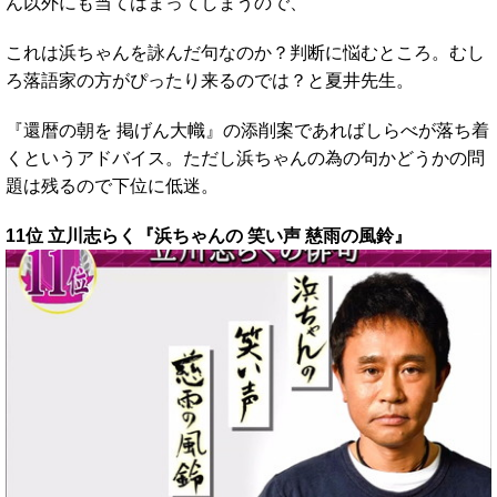
ん以外にも当てはまってしまうので、
これは浜ちゃんを詠んだ句なのか？判断に悩むところ。むし
ろ落語家の方がぴったり来るのでは？と夏井先生。
『還暦の朝を 掲げん大幟』の添削案であればしらべが落ち着
くというアドバイス。ただし浜ちゃんの為の句かどうかの問
題は残るので下位に低迷。
11位 立川志らく『浜ちゃんの 笑い声 慈雨の風鈴』