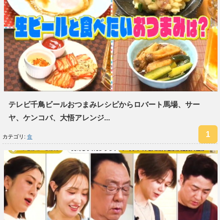
テレビ千鳥ビールおつまみレシピからロバート馬場、サー
ヤ、ケンコバ、大悟アレンジ...
カテゴリ:
食