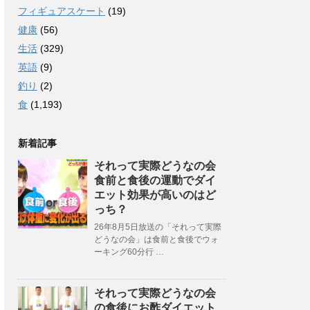
フィギュアスケート
(19)
健康
(56)
生活
(329)
英語
(9)
釣り
(2)
食
(1,193)
新着記事
それって実際どうなの会
食前と食後の運動でダイ
エット効果が高いのはど
っち？
26年8月5日放送の「それって実際
どうなの会」は食前と食後でウォ
ーキング60分行 …
それって実際どうなの会
の食後にお酢ダイエット