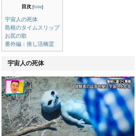
目次
[
hide
]
宇宙人の死体
島根のタイムスリップ
お尻の歌
番外編：推し活幽霊
宇宙人の死体