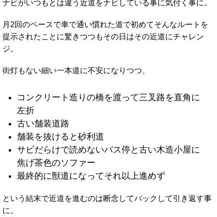
ナビがいつもとは違う近道をナビしている事に気付く事に。
月2回のペースで車で通い慣れた道で初めてそんなルートを
提示されたことに驚きつつもその日はその近道にチャレン
ジ。
街灯もない細い一本道に不安になりつつ、
コンクリート造りの橋を渡って三叉路を直角に
左折
古い舗装道路
舗装を抜けると砂利道
サビだらけで読めないバス停と古い木造小屋に
焦げ茶色のソファー
最終的に獣道になってそれ以上進めず
という結末で近道を進むのは断念してバックして引き返す事
に。