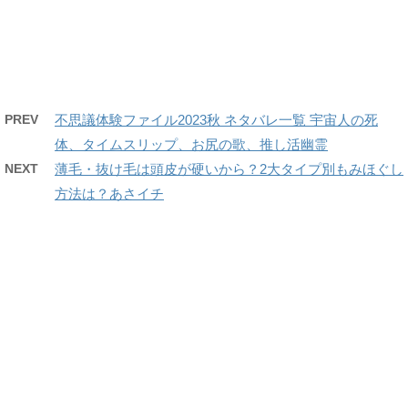
PREV
不思議体験ファイル2023秋 ネタバレ一覧 宇宙人の死
体、タイムスリップ、お尻の歌、推し活幽霊
NEXT
薄毛・抜け毛は頭皮が硬いから？2大タイプ別もみほぐし
方法は？あさイチ