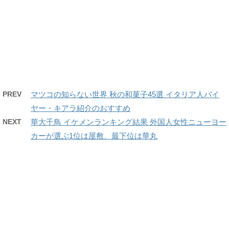
PREV
マツコの知らない世界 秋の和菓子45選 イタリア人バイ
ヤー・キアラ紹介のおすすめ
NEXT
華大千鳥 イケメンランキング結果 外国人女性ニューヨー
カーが選ぶ1位は屋敷、最下位は華丸