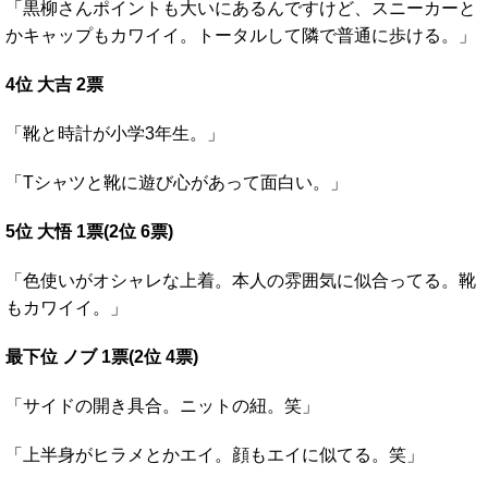
「黒柳さんポイントも大いにあるんですけど、スニーカーと
かキャップもカワイイ。トータルして隣で普通に歩ける。」
4位 大吉 2票
「靴と時計が小学3年生。」
「Tシャツと靴に遊び心があって面白い。」
5位 大悟 1票(2位 6票)
「色使いがオシャレな上着。本人の雰囲気に似合ってる。靴
もカワイイ。」
最下位 ノブ 1票(2位 4票
)
「サイドの開き具合。ニットの紐。笑」
「上半身がヒラメとかエイ。顔もエイに似てる。笑」